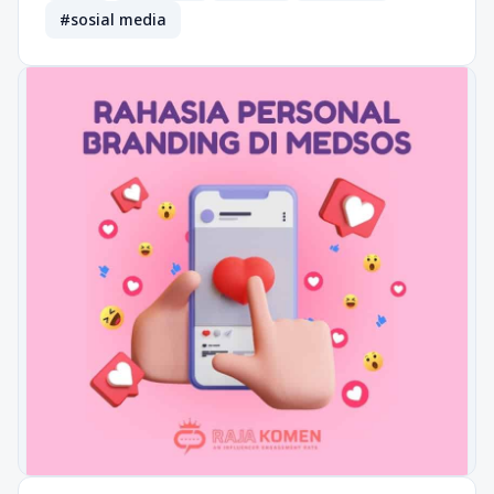
#sosial media