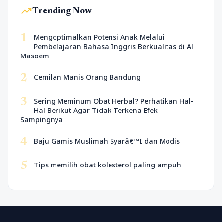
trending_up
Trending Now
1
Mengoptimalkan Potensi Anak Melalui
Pembelajaran Bahasa Inggris Berkualitas di Al
Masoem
2
Cemilan Manis Orang Bandung
3
Sering Meminum Obat Herbal? Perhatikan Hal-
Hal Berikut Agar Tidak Terkena Efek
Sampingnya
4
Baju Gamis Muslimah Syarâ€™I dan Modis
5
Tips memilih obat kolesterol paling ampuh