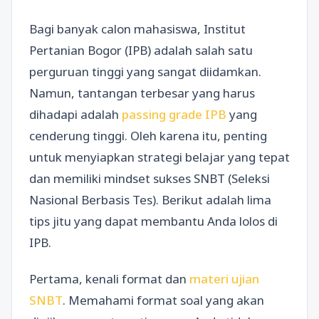
Bagi banyak calon mahasiswa, Institut
Pertanian Bogor (IPB) adalah salah satu
perguruan tinggi yang sangat diidamkan.
Namun, tantangan terbesar yang harus
dihadapi adalah
passing grade IPB
yang
cenderung tinggi. Oleh karena itu, penting
untuk menyiapkan strategi belajar yang tepat
dan memiliki mindset sukses SNBT (Seleksi
Nasional Berbasis Tes). Berikut adalah lima
tips jitu yang dapat membantu Anda lolos di
IPB.
Pertama, kenali format dan
materi ujian
SNBT
. Memahami format soal yang akan