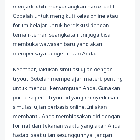
menjadi lebih menyenangkan dan efektif.
Cobalah untuk mengikuti kelas online atau
forum belajar untuk berdiskusi dengan
teman-teman seangkatan. Ini juga bisa
membuka wawasan baru yang akan
memperkaya pengetahuan Anda.
Keempat, lakukan simulasi ujian dengan
tryout. Setelah mempelajari materi, penting
untuk menguji kemampuan Anda. Gunakan
portal seperti Tryout.id yang menyediakan
simulasi ujian berbasis online. Ini akan
membantu Anda membiasakan diri dengan
format dan tekanan waktu yang akan Anda
hadapi saat ujian sesungguhnya. Jangan