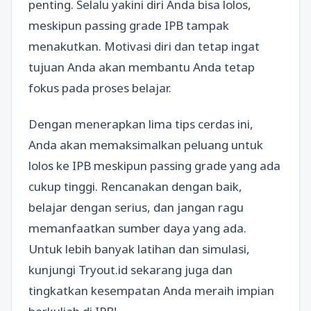
penting. Selalu yakini diri Anda bisa lolos,
meskipun passing grade IPB tampak
menakutkan. Motivasi diri dan tetap ingat
tujuan Anda akan membantu Anda tetap
fokus pada proses belajar.
Dengan menerapkan lima tips cerdas ini,
Anda akan memaksimalkan peluang untuk
lolos ke IPB meskipun passing grade yang ada
cukup tinggi. Rencanakan dengan baik,
belajar dengan serius, dan jangan ragu
memanfaatkan sumber daya yang ada.
Untuk lebih banyak latihan dan simulasi,
kunjungi Tryout.id sekarang juga dan
tingkatkan kesempatan Anda meraih impian