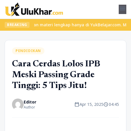
menu
las seru dan materi lengkap hanya di YukBelajar.com. Mulai langk
BREAKING
PENDIDIKAN
Cara Cerdas Lolos IPB
Meski Passing Grade
Tinggi: 5 Tips Jitu!
Editor
calendar_today
schedule
Apr 15, 2025
04:45
Author