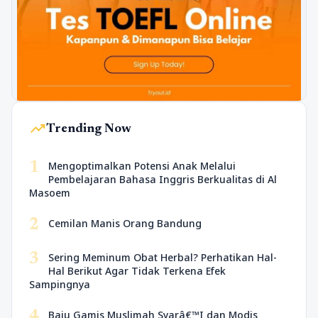
trending_up
Trending Now
1
Mengoptimalkan Potensi Anak Melalui
Pembelajaran Bahasa Inggris Berkualitas di Al
Masoem
2
Cemilan Manis Orang Bandung
3
Sering Meminum Obat Herbal? Perhatikan Hal-
Hal Berikut Agar Tidak Terkena Efek
Sampingnya
4
Baju Gamis Muslimah Syarâ€™I dan Modis