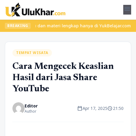
menu
kelas seru dan materi lengkap hanya di YukBelajar.com. Mulai lan
BREAKING
TEMPAT WISATA
Cara Mengecek Keaslian
Hasil dari Jasa Share
YouTube
Editor
calendar_today
schedule
Apr 17, 2025
21:50
Author