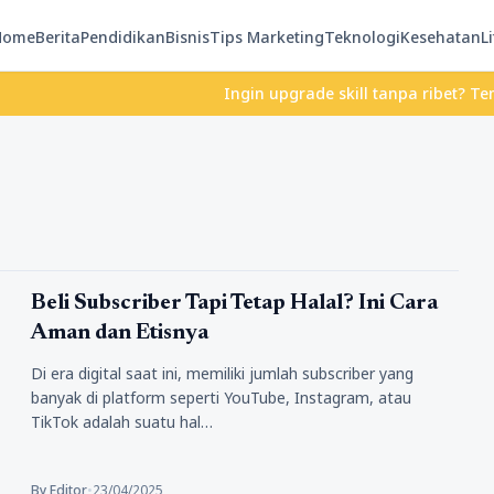
Home
Berita
Pendidikan
Bisnis
Tips Marketing
Teknologi
Kesehatan
Li
Ingin upgrade skill tanpa ribet? Temukan 
Tips Marketing
Beli Subscriber Tapi Tetap Halal? Ini Cara
Aman dan Etisnya
Di era digital saat ini, memiliki jumlah subscriber yang
banyak di platform seperti YouTube, Instagram, atau
TikTok adalah suatu hal…
By Editor
•
23/04/2025