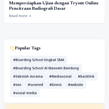
Mempersiapkan Ujian dengan Tryout Online
Pencitraan Radiografi Dasar
Read more
arrow_forward
sell
Popular Tags
#Boarding School tingkat SMA
#Boarding School Al Masoem Bandung
#Sekolah Asrama
#Mediasosial
#backlink
#seo
#sosmed
#bisnis
#website
#sosial media