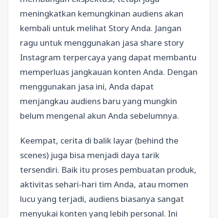
meningkatkan kemungkinan audiens akan
kembali untuk melihat Story Anda. Jangan
ragu untuk menggunakan jasa share story
Instagram terpercaya yang dapat membantu
memperluas jangkauan konten Anda. Dengan
menggunakan jasa ini, Anda dapat
menjangkau audiens baru yang mungkin
belum mengenal akun Anda sebelumnya.
Keempat, cerita di balik layar (behind the
scenes) juga bisa menjadi daya tarik
tersendiri. Baik itu proses pembuatan produk,
aktivitas sehari-hari tim Anda, atau momen
lucu yang terjadi, audiens biasanya sangat
menyukai konten yang lebih personal. Ini