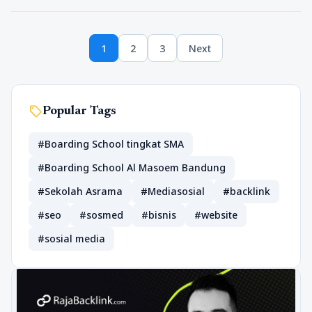
Paginasi
1
2
3
Next
pos
Page
Page
Page
sell
Popular Tags
#Boarding School tingkat SMA
#Boarding School Al Masoem Bandung
#Sekolah Asrama
#Mediasosial
#backlink
#seo
#sosmed
#bisnis
#website
#sosial media