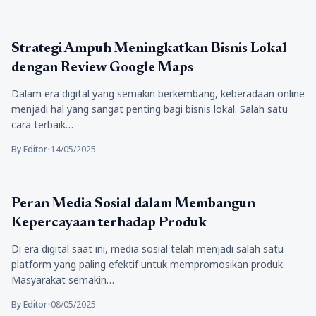
Uncategorized
Strategi Ampuh Meningkatkan Bisnis Lokal
dengan Review Google Maps
Dalam era digital yang semakin berkembang, keberadaan online
menjadi hal yang sangat penting bagi bisnis lokal. Salah satu
cara terbaik…
By Editor
•
14/05/2025
Uncategorized
Peran Media Sosial dalam Membangun
Kepercayaan terhadap Produk
Di era digital saat ini, media sosial telah menjadi salah satu
platform yang paling efektif untuk mempromosikan produk.
Masyarakat semakin…
By Editor
•
08/05/2025