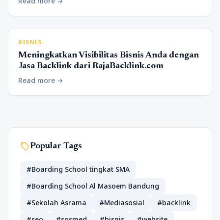
Read more
arrow_forward
BISNIS
Meningkatkan Visibilitas Bisnis Anda dengan
Jasa Backlink dari RajaBacklink.com
Read more
arrow_forward
sell
Popular Tags
#Boarding School tingkat SMA
#Boarding School Al Masoem Bandung
#Sekolah Asrama
#Mediasosial
#backlink
#seo
#sosmed
#bisnis
#website