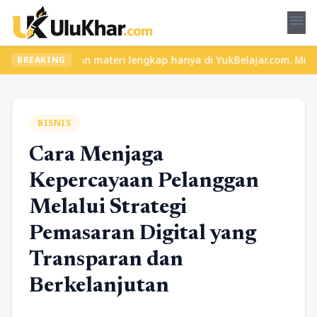
menu
 seru dan materi lengkap hanya di YukBelajar.com. Mulai langkah 
BREAKING
BISNIS
Cara Menjaga
Kepercayaan Pelanggan
Melalui Strategi
Pemasaran Digital yang
Transparan dan
Berkelanjutan