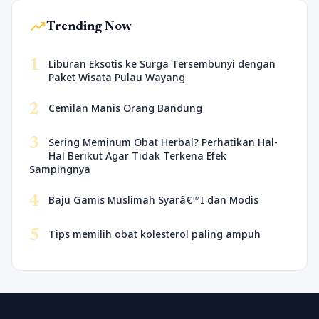
trending_up
Trending Now
1
Liburan Eksotis ke Surga Tersembunyi dengan
Paket Wisata Pulau Wayang
2
Cemilan Manis Orang Bandung
3
Sering Meminum Obat Herbal? Perhatikan Hal-
Hal Berikut Agar Tidak Terkena Efek
Sampingnya
4
Baju Gamis Muslimah Syarâ€™I dan Modis
5
Tips memilih obat kolesterol paling ampuh