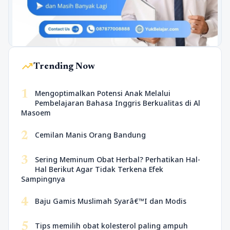
trending_up
Trending Now
1
Mengoptimalkan Potensi Anak Melalui
Pembelajaran Bahasa Inggris Berkualitas di Al
Masoem
2
Cemilan Manis Orang Bandung
3
Sering Meminum Obat Herbal? Perhatikan Hal-
Hal Berikut Agar Tidak Terkena Efek
Sampingnya
4
Baju Gamis Muslimah Syarâ€™I dan Modis
5
Tips memilih obat kolesterol paling ampuh