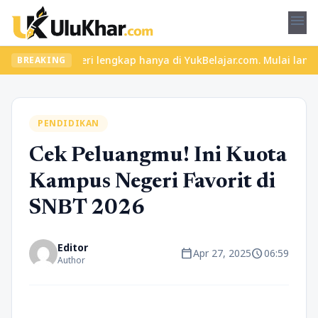
menu
 dan materi lengkap hanya di YukBelajar.com. Mulai langkah sukse
BREAKING
PENDIDIKAN
Cek Peluangmu! Ini Kuota
Kampus Negeri Favorit di
SNBT 2026
Editor
calendar_today
schedule
Apr 27, 2025
06:59
Author