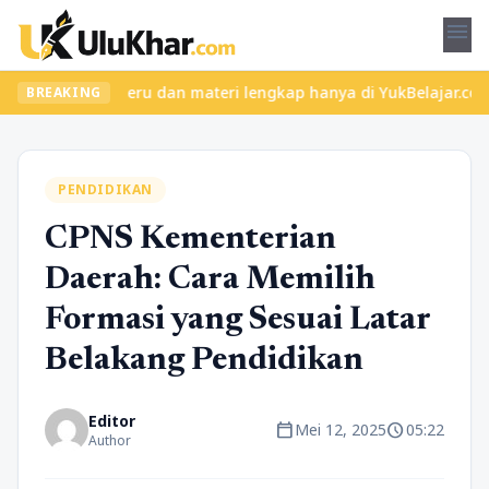
menu
n kelas seru dan materi lengkap hanya di YukBelajar.com. Mulai l
BREAKING
PENDIDIKAN
CPNS Kementerian
Daerah: Cara Memilih
Formasi yang Sesuai Latar
Belakang Pendidikan
Editor
calendar_today
schedule
Mei 12, 2025
05:22
Author