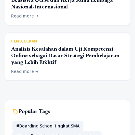
Beasiswa UGM dan Kerja Sama Lembaga
Nasional-Internasional
Read more
arrow_forward
PENDIDIKAN
Analisis Kesalahan dalam Uji Kompetensi
Online sebagai Dasar Strategi Pembelajaran
yang Lebih Efektif
Read more
arrow_forward
sell
Popular Tags
#Boarding School tingkat SMA