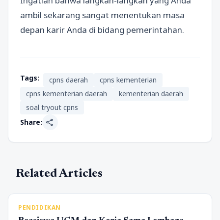
Ingatlah bahwa langkah-langkah yang Anda
ambil sekarang sangat menentukan masa
depan karir Anda di bidang pemerintahan.
Tags:
cpns daerah
cpns kementerian
cpns kementerian daerah
kementerian daerah
soal tryout cpns
share
Share:
Related Articles
PENDIDIKAN