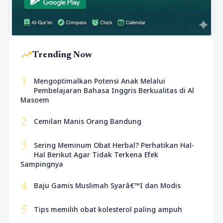
trending_up
Trending Now
1
Mengoptimalkan Potensi Anak Melalui
Pembelajaran Bahasa Inggris Berkualitas di Al
Masoem
2
Cemilan Manis Orang Bandung
3
Sering Meminum Obat Herbal? Perhatikan Hal-
Hal Berikut Agar Tidak Terkena Efek
Sampingnya
4
Baju Gamis Muslimah Syarâ€™I dan Modis
5
Tips memilih obat kolesterol paling ampuh