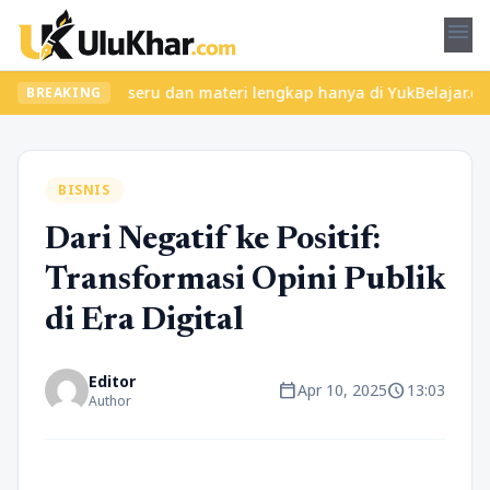
menu
an kelas seru dan materi lengkap hanya di YukBelajar.com. Mulai 
BREAKING
BISNIS
Dari Negatif ke Positif:
Transformasi Opini Publik
di Era Digital
Editor
calendar_today
schedule
Apr 10, 2025
13:03
Author