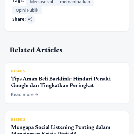
Tags:
Mediasosial
memanfaatkan
Opini Publik
share
Share:
Related Articles
BISNIS
Tips Aman Beli Backlink: Hindari Penalti
Google dan Tingkatkan Peringkat
Read more
arrow_forward
BISNIS
Mengapa Social Listening Penting dalam