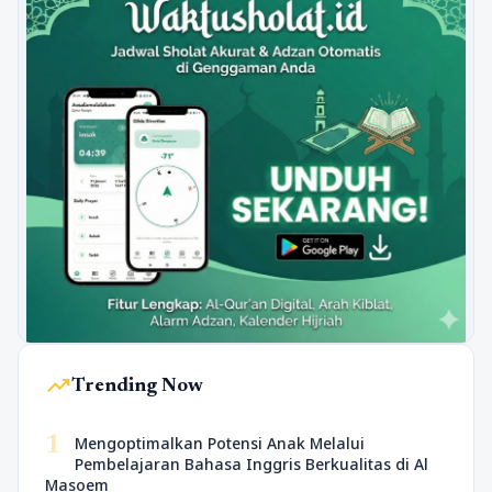
trending_up
Trending Now
1
Mengoptimalkan Potensi Anak Melalui
Pembelajaran Bahasa Inggris Berkualitas di Al
Masoem