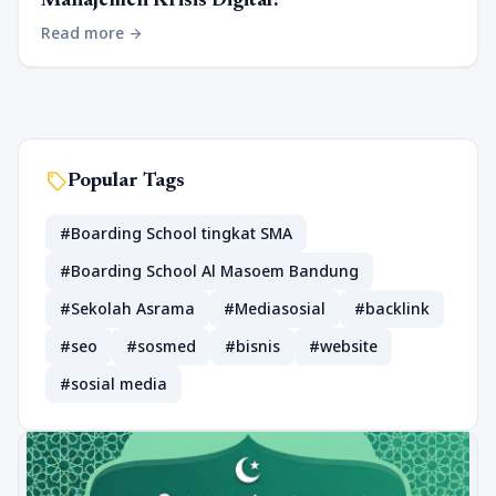
Manajemen Krisis Digital?
Read more
arrow_forward
sell
Popular Tags
#Boarding School tingkat SMA
#Boarding School Al Masoem Bandung
#Sekolah Asrama
#Mediasosial
#backlink
#seo
#sosmed
#bisnis
#website
#sosial media