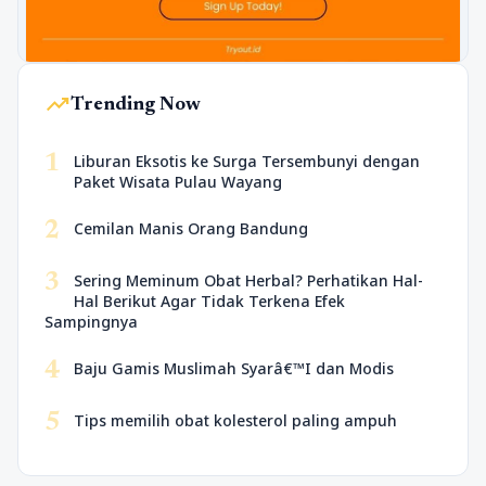
trending_up
Trending Now
1
Liburan Eksotis ke Surga Tersembunyi dengan
Paket Wisata Pulau Wayang
2
Cemilan Manis Orang Bandung
3
Sering Meminum Obat Herbal? Perhatikan Hal-
Hal Berikut Agar Tidak Terkena Efek
Sampingnya
4
Baju Gamis Muslimah Syarâ€™I dan Modis
5
Tips memilih obat kolesterol paling ampuh