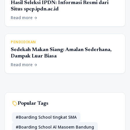
Hasil Seleksi IPDN: Informasi Resmi dari
Situs spcp.ipdn.ac.id
Read more
arrow_forward
PENDIDIKAN
Sedekah Makan Siang: Amalan Sederhana,
Dampak Luar Biasa
Read more
arrow_forward
sell
Popular Tags
#Boarding School tingkat SMA
#Boarding School Al Masoem Bandung