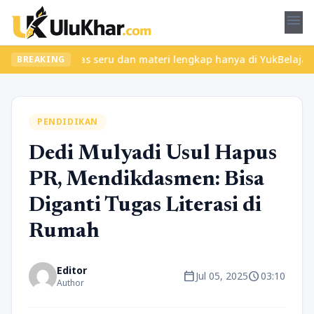
menu
Temukan kelas seru dan materi lengkap hanya di YukBelajar.com. M
BREAKING
PENDIDIKAN
Dedi Mulyadi Usul Hapus
PR, Mendikdasmen: Bisa
Diganti Tugas Literasi di
Rumah
Editor
calendar_today
schedule
Jul 05, 2025
03:10
Author