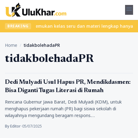
menu
 tanpa ribet? Temukan kelas seru dan materi lengkap hanya di Yuk
BREAKING
Home
/
tidakbolehadaPR
tidakbolehadaPR
Pendidikan
Dedi Mulyadi Usul Hapus PR, Mendikdasmen:
Bisa Diganti Tugas Literasi di Rumah
Rencana Gubernur Jawa Barat, Dedi Mulyadi (KDM), untuk
menghapus pekerjaan rumah (PR) bagi siswa sekolah di
wilayahnya mengundang beragam respons.…
By Editor
•
05/07/2025