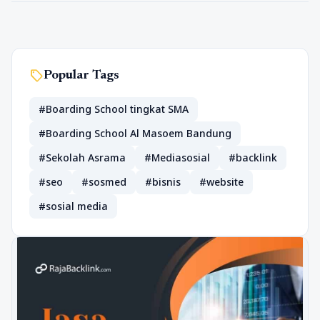
sell
Popular Tags
#Boarding School tingkat SMA
#Boarding School Al Masoem Bandung
#Sekolah Asrama
#Mediasosial
#backlink
#seo
#sosmed
#bisnis
#website
#sosial media