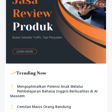
trending_up
Trending Now
1
Mengoptimalkan Potensi Anak Melalui
Pembelajaran Bahasa Inggris Berkualitas di Al
Masoem
2
Cemilan Manis Orang Bandung