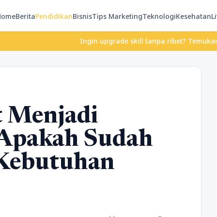
Home
Berita
Pendidikan
Bisnis
Tips Marketing
Teknologi
Kesehatan
Li
Ingin upgrade skill tanpa ribet? Temukan kelas ser
t Menjadi
Apakah Sudah
 Kebutuhan