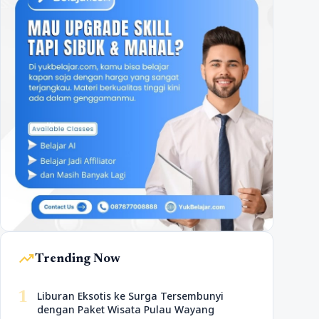
trending_up
Trending Now
1
Liburan Eksotis ke Surga Tersembunyi
dengan Paket Wisata Pulau Wayang