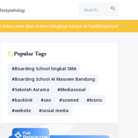
search
festyle
Religi
u dan materi lengkap hanya di YukBelajar.com. Mulai langkah suks
sell
Popular Tags
#Boarding School tingkat SMA
#Boarding School Al Masoem Bandung
#Sekolah Asrama
#Mediasosial
#backlink
#seo
#sosmed
#bisnis
#website
#sosial media