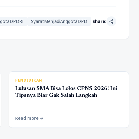
share
nggotaDPDRI
SyaratMenjadiAnggotaDPD
Share:
PENDIDIKAN
Lulusan SMA Bisa Lolos CPNS 2026! Ini
Tipsnya Biar Gak Salah Langkah
Read more
arrow_forward