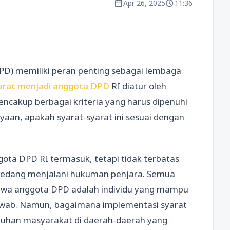
calendar_today
schedule
Apr 26, 2025
11:36
PD) memiliki peran penting sebagai lembaga
arat menjadi anggota DPD
RI diatur oleh
cakup berbagai kriteria yang harus dipenuhi
aan, apakah syarat-syarat ini sesuai dengan
ota DPD RI termasuk, tetapi tidak terbatas
 sedang menjalani hukuman penjara. Semua
ahwa anggota DPD adalah individu yang mampu
jawab. Namun, bagaimana implementasi syarat
tuhan masyarakat di daerah-daerah yang