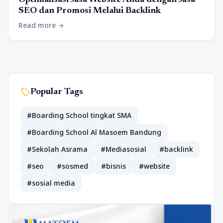
Optimalisasi Jasa Website Anda dengan Jasa
SEO dan Promosi Melalui Backlink
Read more
arrow_forward
sell
Popular Tags
#Boarding School tingkat SMA
#Boarding School Al Masoem Bandung
#Sekolah Asrama
#Mediasosial
#backlink
#seo
#sosmed
#bisnis
#website
#sosial media