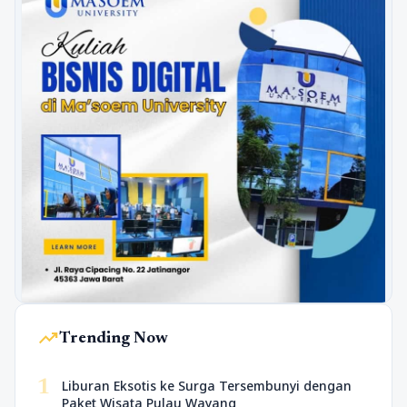
trending_up
Trending Now
1
Liburan Eksotis ke Surga Tersembunyi dengan
Paket Wisata Pulau Wayang