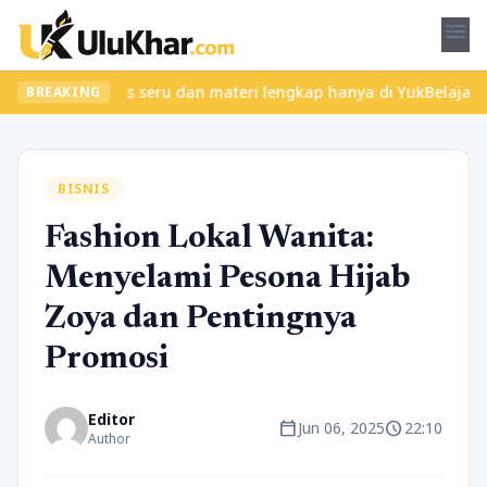
menu
kan kelas seru dan materi lengkap hanya di YukBelajar.com. Mulai
BREAKING
BISNIS
Fashion Lokal Wanita:
Menyelami Pesona Hijab
Zoya dan Pentingnya
Promosi
Editor
calendar_today
schedule
Jun 06, 2025
22:10
Author