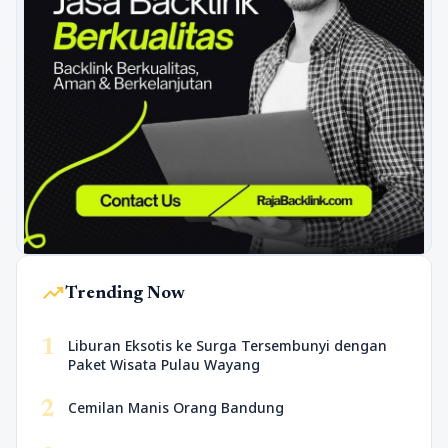
trending_up
Trending Now
1
Liburan Eksotis ke Surga Tersembunyi dengan
Paket Wisata Pulau Wayang
2
Cemilan Manis Orang Bandung