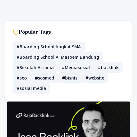
sell
Popular Tags
#Boarding School tingkat SMA
#Boarding School Al Masoem Bandung
#Sekolah Asrama
#Mediasosial
#backlink
#seo
#sosmed
#bisnis
#website
#sosial media