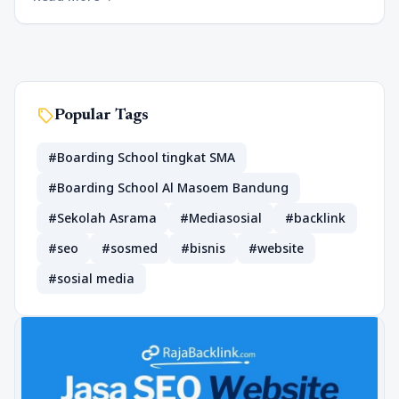
sell
Popular Tags
#Boarding School tingkat SMA
#Boarding School Al Masoem Bandung
#Sekolah Asrama
#Mediasosial
#backlink
#seo
#sosmed
#bisnis
#website
#sosial media