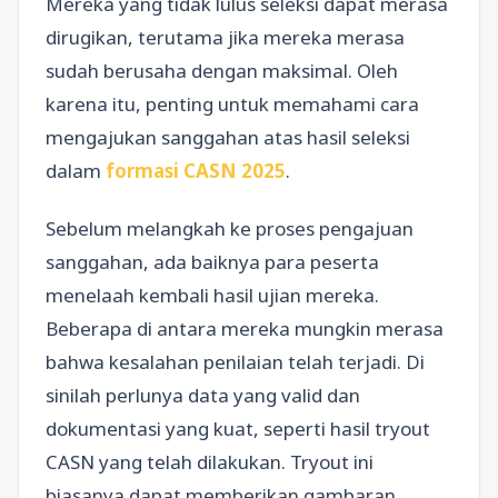
Mereka yang tidak lulus seleksi dapat merasa
dirugikan, terutama jika mereka merasa
sudah berusaha dengan maksimal. Oleh
karena itu, penting untuk memahami cara
mengajukan sanggahan atas hasil seleksi
dalam
formasi CASN 2025
.
Sebelum melangkah ke proses pengajuan
sanggahan, ada baiknya para peserta
menelaah kembali hasil ujian mereka.
Beberapa di antara mereka mungkin merasa
bahwa kesalahan penilaian telah terjadi. Di
sinilah perlunya data yang valid dan
dokumentasi yang kuat, seperti hasil tryout
CASN yang telah dilakukan. Tryout ini
biasanya dapat memberikan gambaran