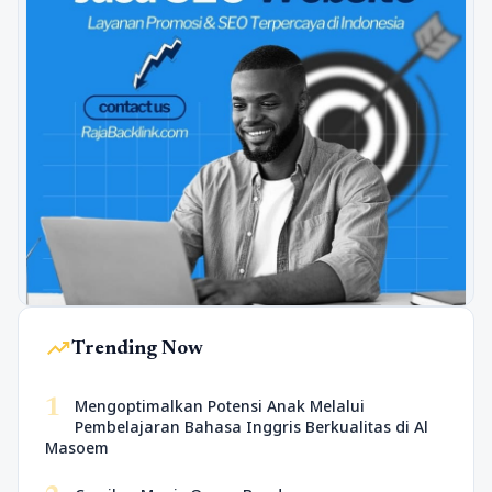
trending_up
Trending Now
1
Mengoptimalkan Potensi Anak Melalui
Pembelajaran Bahasa Inggris Berkualitas di Al
Masoem