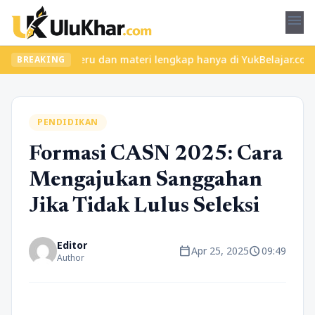
menu
an kelas seru dan materi lengkap hanya di YukBelajar.com. Mulai 
BREAKING
PENDIDIKAN
Formasi CASN 2025: Cara
Mengajukan Sanggahan
Jika Tidak Lulus Seleksi
Editor
calendar_today
schedule
Apr 25, 2025
09:49
Author