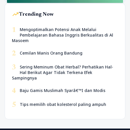
trending_up
Trending Now
1
Mengoptimalkan Potensi Anak Melalui
Pembelajaran Bahasa Inggris Berkualitas di Al
Masoem
2
Cemilan Manis Orang Bandung
3
Sering Meminum Obat Herbal? Perhatikan Hal-
Hal Berikut Agar Tidak Terkena Efek
Sampingnya
4
Baju Gamis Muslimah Syarâ€™I dan Modis
5
Tips memilih obat kolesterol paling ampuh