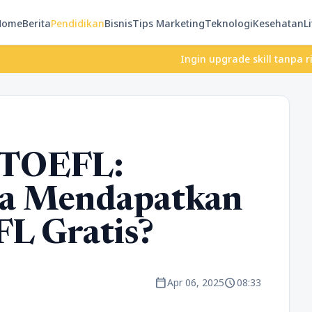
Home
Berita
Pendidikan
Bisnis
Tips Marketing
Teknologi
Kesehatan
Li
Ingin upgrade skill tanpa ribet? Tem
 TOEFL:
ra Mendapatkan
FL Gratis?
calendar_today
schedule
Apr 06, 2025
08:33