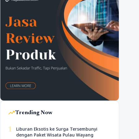
trending_up
Trending Now
1
Liburan Eksotis ke Surga Tersembunyi
dengan Paket Wisata Pulau Wayang