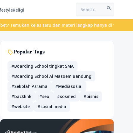
search
festyle
Religi
ukan kelas seru dan materi lengkap hanya di YukBelajar.com. Mula
sell
Popular Tags
#Boarding School tingkat SMA
#Boarding School Al Masoem Bandung
#Sekolah Asrama
#Mediasosial
#backlink
#seo
#sosmed
#bisnis
#website
#sosial media