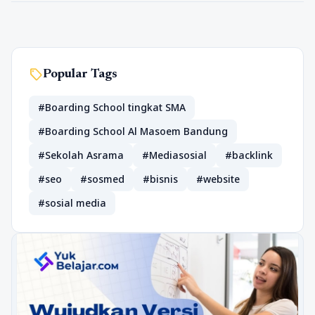
sell
Popular Tags
#Boarding School tingkat SMA
#Boarding School Al Masoem Bandung
#Sekolah Asrama
#Mediasosial
#backlink
#seo
#sosmed
#bisnis
#website
#sosial media