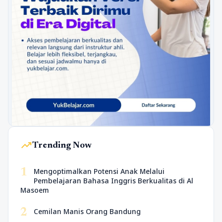
trending_up
Trending Now
1
Mengoptimalkan Potensi Anak Melalui
Pembelajaran Bahasa Inggris Berkualitas di Al
Masoem
2
Cemilan Manis Orang Bandung