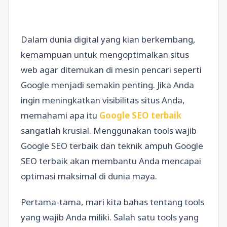
Dalam dunia digital yang kian berkembang,
kemampuan untuk mengoptimalkan situs
web agar ditemukan di mesin pencari seperti
Google menjadi semakin penting. Jika Anda
ingin meningkatkan visibilitas situs Anda,
memahami apa itu
Google SEO terbaik
sangatlah krusial. Menggunakan tools wajib
Google SEO terbaik dan teknik ampuh Google
SEO terbaik akan membantu Anda mencapai
optimasi maksimal di dunia maya.
Pertama-tama, mari kita bahas tentang tools
yang wajib Anda miliki. Salah satu tools yang