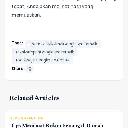
tepat, Anda akan melihat hasil yang
memuaskan.
Tags:
OptimasiMaksimalGoogleSeoTerbaik
TeknikAmpuhGoogleSeoTerbaik
ToolsWajibGoogleSeoTerbaik
share
Share:
Related Articles
TIPS MARKETING
Tips Membuat Kolam Renang di Rumah