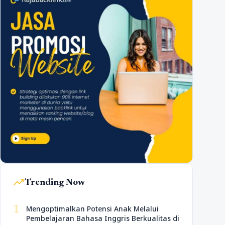
trending_up
Trending Now
1
Mengoptimalkan Potensi Anak Melalui
Pembelajaran Bahasa Inggris Berkualitas di