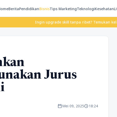
Home
Berita
Pendidikan
Bisnis
Tips Marketing
Teknologi
Kesehatan
Li
Ingin upgrade skill tanpa ribet? Temukan kelas seru dan
hkan
unakan Jurus
i
calendar_today
schedule
Mei 09, 2025
18:24