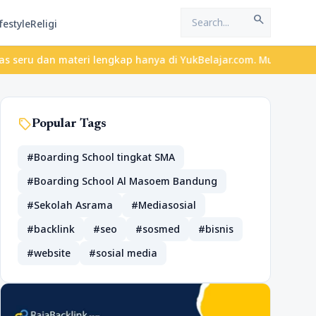
search
festyle
Religi
 materi lengkap hanya di YukBelajar.com. Mulai langkah suksesmu 
sell
Popular Tags
#Boarding School tingkat SMA
#Boarding School Al Masoem Bandung
#Sekolah Asrama
#Mediasosial
#backlink
#seo
#sosmed
#bisnis
#website
#sosial media