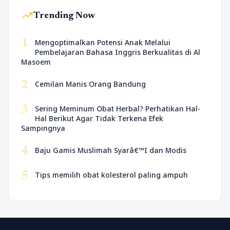
trending_up
Trending Now
1
Mengoptimalkan Potensi Anak Melalui
Pembelajaran Bahasa Inggris Berkualitas di Al
Masoem
2
Cemilan Manis Orang Bandung
3
Sering Meminum Obat Herbal? Perhatikan Hal-
Hal Berikut Agar Tidak Terkena Efek
Sampingnya
4
Baju Gamis Muslimah Syarâ€™I dan Modis
5
Tips memilih obat kolesterol paling ampuh