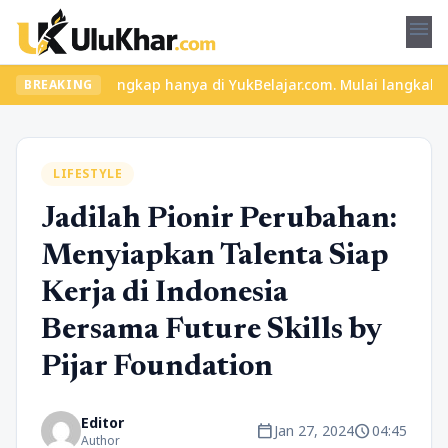
menu
n materi lengkap hanya di YukBelajar.com. Mulai langkah suksesmu
BREAKING
LIFESTYLE
Jadilah Pionir Perubahan:
Menyiapkan Talenta Siap
Kerja di Indonesia
Bersama Future Skills by
Pijar Foundation
Editor
calendar_today
schedule
Jan 27, 2024
04:45
Author