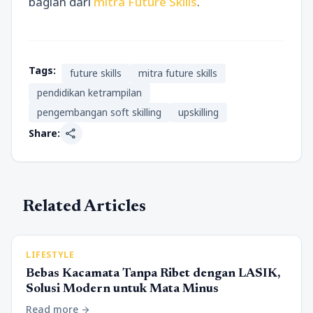
bagian dari
mitra Future Skills
.
Tags:
future skills
mitra future skills
pendidikan ketrampilan
pengembangan soft skilling
upskilling
share
Share:
Related Articles
LIFESTYLE
Bebas Kacamata Tanpa Ribet dengan LASIK,
Solusi Modern untuk Mata Minus
Read more
arrow_forward