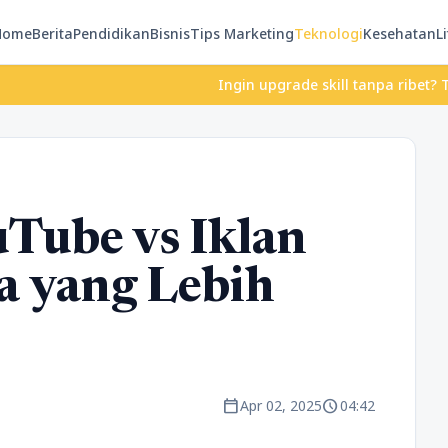
Home
Berita
Pendidikan
Bisnis
Tips Marketing
Teknologi
Kesehatan
Li
Ingin upgrade skill tanpa ribet? Temukan kel
uTube vs Iklan
a yang Lebih
calendar_today
schedule
Apr 02, 2025
04:42