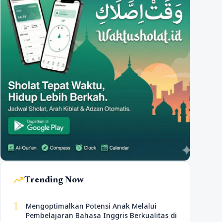
trending_up
Trending Now
1
Mengoptimalkan Potensi Anak Melalui
Pembelajaran Bahasa Inggris Berkualitas di