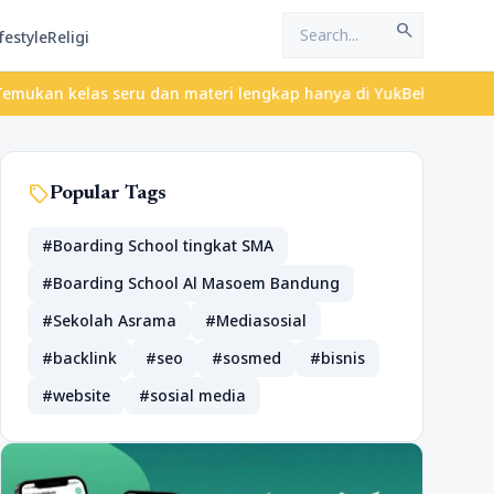
search
festyle
Religi
as seru dan materi lengkap hanya di YukBelajar.com. Mulai langka
sell
Popular Tags
#Boarding School tingkat SMA
#Boarding School Al Masoem Bandung
#Sekolah Asrama
#Mediasosial
#backlink
#seo
#sosmed
#bisnis
#website
#sosial media