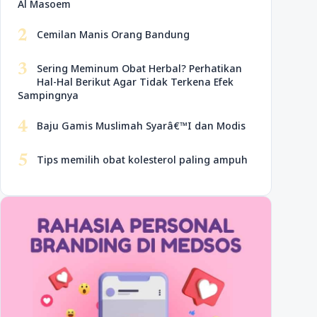
Al Masoem
2
Cemilan Manis Orang Bandung
3
Sering Meminum Obat Herbal? Perhatikan
Hal-Hal Berikut Agar Tidak Terkena Efek
Sampingnya
4
Baju Gamis Muslimah Syarâ€™I dan Modis
5
Tips memilih obat kolesterol paling ampuh