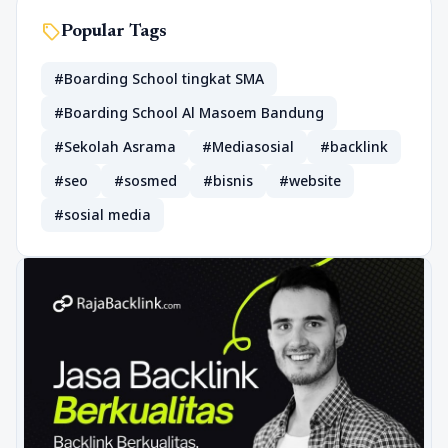
sell
Popular Tags
#Boarding School tingkat SMA
#Boarding School Al Masoem Bandung
#Sekolah Asrama
#Mediasosial
#backlink
#seo
#sosmed
#bisnis
#website
#sosial media