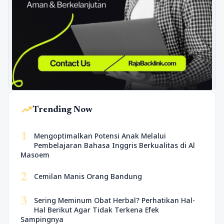
trending_up
Trending Now
1
Mengoptimalkan Potensi Anak Melalui
Pembelajaran Bahasa Inggris Berkualitas di Al
Masoem
2
Cemilan Manis Orang Bandung
3
Sering Meminum Obat Herbal? Perhatikan Hal-
Hal Berikut Agar Tidak Terkena Efek
Sampingnya