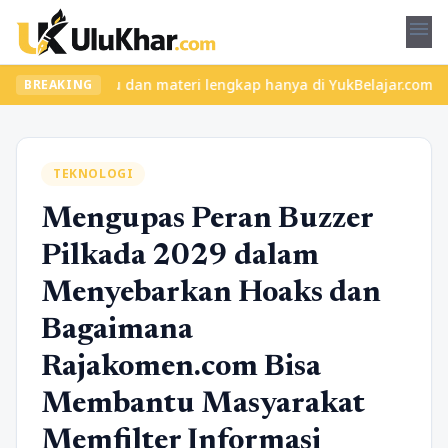
menu
elas seru dan materi lengkap hanya di YukBelajar.com. Mulai lang
BREAKING
TEKNOLOGI
Mengupas Peran Buzzer
Pilkada 2029 dalam
Menyebarkan Hoaks dan
Bagaimana
Rajakomen.com Bisa
Membantu Masyarakat
Memfilter Informasi