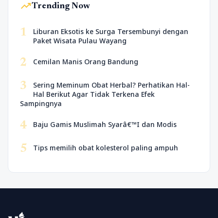
trending_up
Trending Now
1
Liburan Eksotis ke Surga Tersembunyi dengan
Paket Wisata Pulau Wayang
2
Cemilan Manis Orang Bandung
3
Sering Meminum Obat Herbal? Perhatikan Hal-
Hal Berikut Agar Tidak Terkena Efek
Sampingnya
4
Baju Gamis Muslimah Syarâ€™I dan Modis
5
Tips memilih obat kolesterol paling ampuh