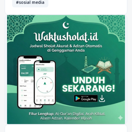
#sosial media