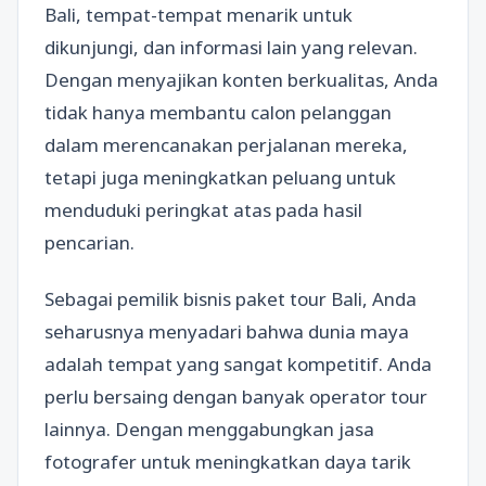
Bali, tempat-tempat menarik untuk
dikunjungi, dan informasi lain yang relevan.
Dengan menyajikan konten berkualitas, Anda
tidak hanya membantu calon pelanggan
dalam merencanakan perjalanan mereka,
tetapi juga meningkatkan peluang untuk
menduduki peringkat atas pada hasil
pencarian.
Sebagai pemilik bisnis paket tour Bali, Anda
seharusnya menyadari bahwa dunia maya
adalah tempat yang sangat kompetitif. Anda
perlu bersaing dengan banyak operator tour
lainnya. Dengan menggabungkan jasa
fotografer untuk meningkatkan daya tarik