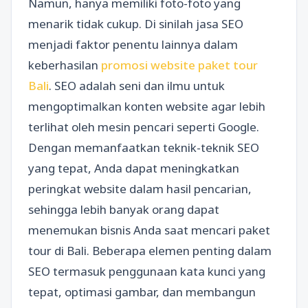
Namun, hanya memiliki foto-foto yang
menarik tidak cukup. Di sinilah jasa SEO
menjadi faktor penentu lainnya dalam
keberhasilan
promosi website paket tour
Bali
. SEO adalah seni dan ilmu untuk
mengoptimalkan konten website agar lebih
terlihat oleh mesin pencari seperti Google.
Dengan memanfaatkan teknik-teknik SEO
yang tepat, Anda dapat meningkatkan
peringkat website dalam hasil pencarian,
sehingga lebih banyak orang dapat
menemukan bisnis Anda saat mencari paket
tour di Bali. Beberapa elemen penting dalam
SEO termasuk penggunaan kata kunci yang
tepat, optimasi gambar, dan membangun