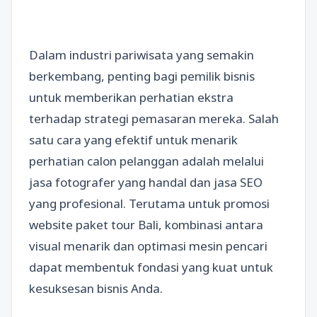
Dalam industri pariwisata yang semakin
berkembang, penting bagi pemilik bisnis
untuk memberikan perhatian ekstra
terhadap strategi pemasaran mereka. Salah
satu cara yang efektif untuk menarik
perhatian calon pelanggan adalah melalui
jasa fotografer yang handal dan jasa SEO
yang profesional. Terutama untuk promosi
website paket tour Bali, kombinasi antara
visual menarik dan optimasi mesin pencari
dapat membentuk fondasi yang kuat untuk
kesuksesan bisnis Anda.