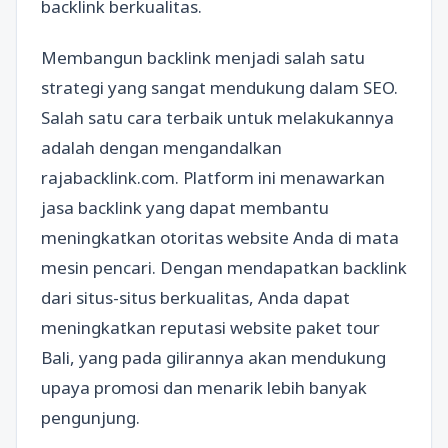
backlink berkualitas.
Membangun backlink menjadi salah satu
strategi yang sangat mendukung dalam SEO.
Salah satu cara terbaik untuk melakukannya
adalah dengan mengandalkan
rajabacklink.com. Platform ini menawarkan
jasa backlink yang dapat membantu
meningkatkan otoritas website Anda di mata
mesin pencari. Dengan mendapatkan backlink
dari situs-situs berkualitas, Anda dapat
meningkatkan reputasi website paket tour
Bali, yang pada gilirannya akan mendukung
upaya promosi dan menarik lebih banyak
pengunjung.