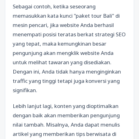
Sebagai contoh, ketika seseorang
memasukkan kata kunci "paket tour Bali" di
mesin pencari, jika website Anda berhasil
menempati posisi teratas berkat strategi SEO
yang tepat, maka kemungkinan besar
pengunjung akan mengklik website Anda
untuk melihat tawaran yang disediakan.
Dengan ini, Anda tidak hanya menginginkan
traffic yang tinggi tetapi juga konversi yang
signifikan.
Lebih lanjut lagi, konten yang dioptimalkan
dengan baik akan memberikan pengunjung
nilai tambah. Misalnya, Anda dapat menulis
artikel yang memberikan tips berwisata di