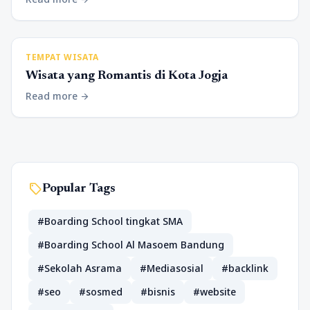
TEMPAT WISATA
Wisata yang Romantis di Kota Jogja
Read more
arrow_forward
sell
Popular Tags
#Boarding School tingkat SMA
#Boarding School Al Masoem Bandung
#Sekolah Asrama
#Mediasosial
#backlink
#seo
#sosmed
#bisnis
#website