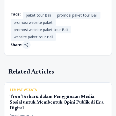
Tags:
paket tour Bali
promosi paket tour Bali
promosi website paket
promosi website paket tour Bali
website paket tour Bali
share
Share:
Related Articles
TEMPAT WISATA
Tren Terbaru dalam Penggunaan Media
Sosial untuk Membentuk Opini Publik di Era
Digital
Read more
arrow_forward