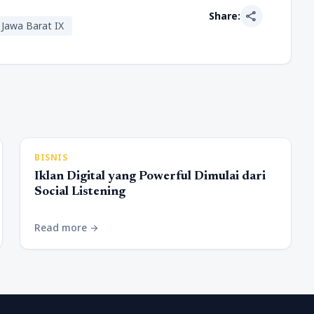
share
Share:
 Jawa Barat IX
BISNIS
Iklan Digital yang Powerful Dimulai dari
Social Listening
Read more
arrow_forward