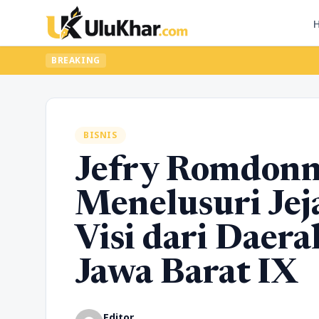
BREAKING
BISNIS
Jefry Romdonny
Menelusuri Jej
Visi dari Daer
Jawa Barat IX
Editor