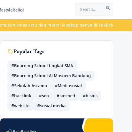
search
festyle
Religi
as seru dan materi lengkap hanya di YukBelajar.com. Mulai langka
sell
Popular Tags
#Boarding School tingkat SMA
#Boarding School Al Masoem Bandung
#Sekolah Asrama
#Mediasosial
#backlink
#seo
#sosmed
#bisnis
#website
#sosial media