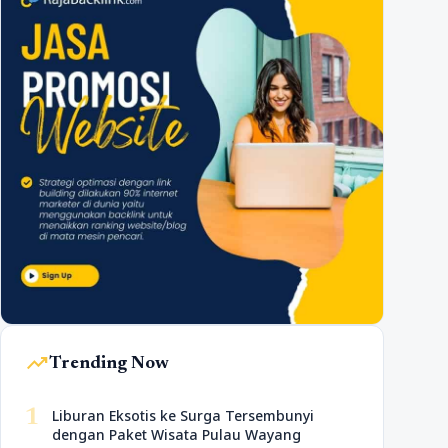
trending_up
Trending Now
1
Liburan Eksotis ke Surga Tersembunyi
dengan Paket Wisata Pulau Wayang