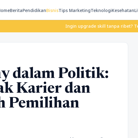
Home
Berita
Pendidikan
Bisnis
Tips Marketing
Teknologi
Kesehatan
Li
Ingin upgrade skill tanpa ribet? Temukan kel
 dalam Politik:
ak Karier dan
ah Pemilihan