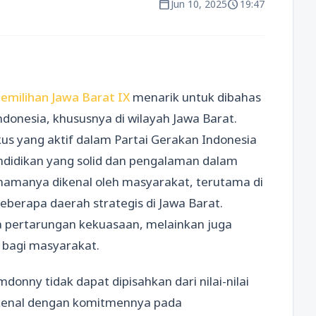
calendar_today
schedule
Jun 10, 2025
19:47
emilihan Jawa Barat IX
menarik untuk dibahas
ndonesia, khususnya di wilayah Jawa Barat.
us yang aktif dalam Partai Gerakan Indonesia
endidikan yang solid dan pengalaman dalam
t namanya dikenal oleh masyarakat, terutama di
beberapa daerah strategis di Jawa Barat.
na pertarungan kekuasaan, melainkan juga
 bagi masyarakat.
mdonny tidak dapat dipisahkan dari nilai-nilai
dikenal dengan komitmennya pada