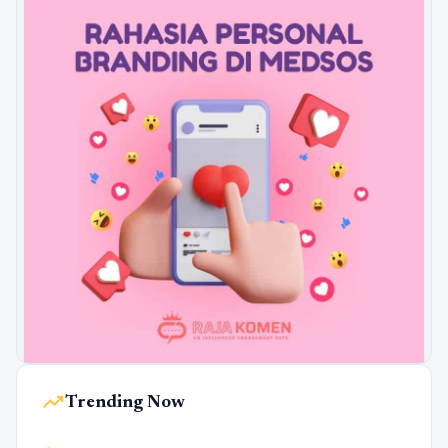
trending_up
Trending Now