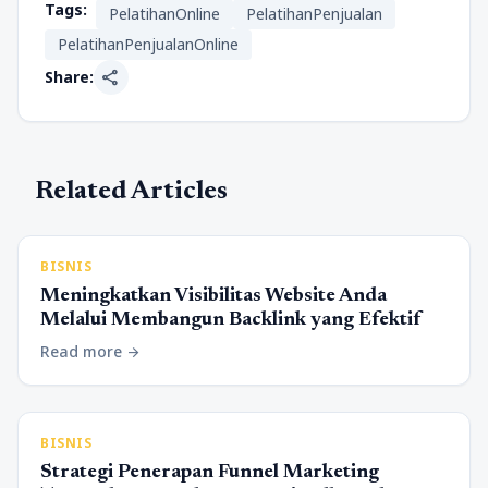
Tags:
PelatihanOnline
PelatihanPenjualan
PelatihanPenjualanOnline
share
Share:
Related Articles
BISNIS
Meningkatkan Visibilitas Website Anda
Melalui Membangun Backlink yang Efektif
Read more
arrow_forward
BISNIS
Strategi Penerapan Funnel Marketing