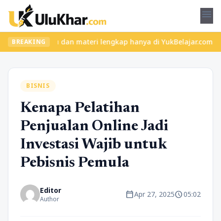
menu
kelas seru dan materi lengkap hanya di YukBelajar.com. Mulai lan
BREAKING
BISNIS
Kenapa Pelatihan
Penjualan Online Jadi
Investasi Wajib untuk
Pebisnis Pemula
Editor
calendar_today
schedule
Apr 27, 2025
05:02
Author