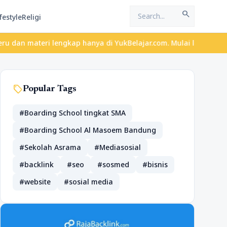
search
festyle
Religi
teri lengkap hanya di YukBelajar.com. Mulai langkah suksesmu har
sell
Popular Tags
#Boarding School tingkat SMA
#Boarding School Al Masoem Bandung
#Sekolah Asrama
#Mediasosial
#backlink
#seo
#sosmed
#bisnis
#website
#sosial media