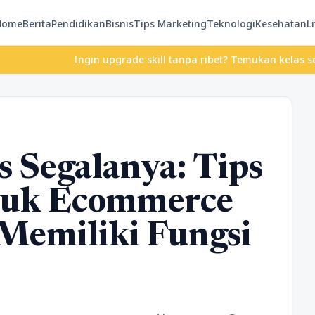
Home
Berita
Pendidikan
Bisnis
Tips Marketing
Teknologi
Kesehatan
Li
Ingin upgrade skill tanpa ribet? Temukan kelas seru dan ma
s Segalanya: Tips
uk Ecommerce
Memiliki Fungsi