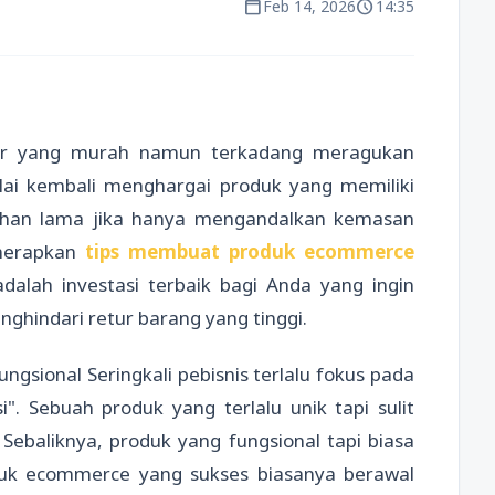
calendar_today
schedule
Feb 14, 2026
14:35
por yang murah namun terkadang meragukan
lai kembali menghargai produk yang memiliki
rtahan lama jika hanya mengandalkan kemasan
enerapkan
tips membuat produk ecommerce
adalah investasi terbaik bagi Anda yang ingin
hindari retur barang yang tinggi.
sional Seringkali pebisnis terlalu fokus pada
i". Sebuah produk yang terlalu unik tapi sulit
ebaliknya, produk yang fungsional tapi biasa
duk ecommerce yang sukses biasanya berawal