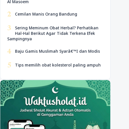
Al Masoem
2
Cemilan Manis Orang Bandung
3
Sering Meminum Obat Herbal? Perhatikan
Hal-Hal Berikut Agar Tidak Terkena Efek
Sampingnya
4
Baju Gamis Muslimah Syarâ€™I dan Modis
5
Tips memilih obat kolesterol paling ampuh