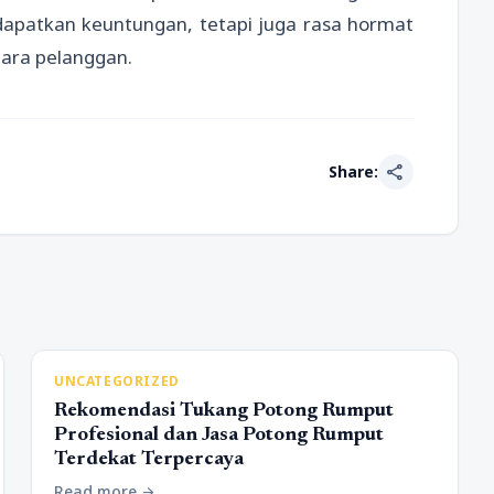
apatkan keuntungan, tetapi juga rasa hormat
 para pelanggan.
share
Share:
UNCATEGORIZED
Rekomendasi Tukang Potong Rumput
Profesional dan Jasa Potong Rumput
Terdekat Terpercaya
Read more
arrow_forward