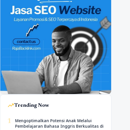
trending_up
Trending Now
1
Mengoptimalkan Potensi Anak Melalui
Pembelajaran Bahasa Inggris Berkualitas di