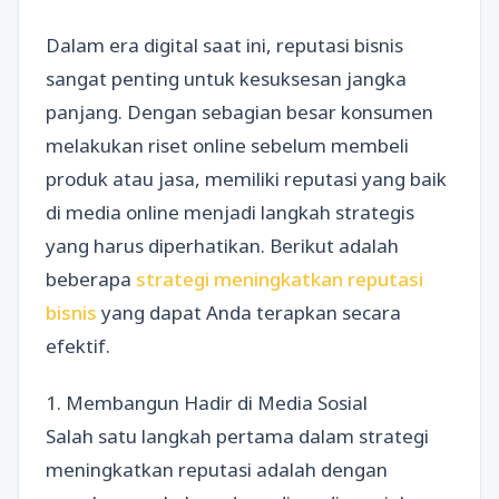
Dalam era digital saat ini, reputasi bisnis
sangat penting untuk kesuksesan jangka
panjang. Dengan sebagian besar konsumen
melakukan riset online sebelum membeli
produk atau jasa, memiliki reputasi yang baik
di media online menjadi langkah strategis
yang harus diperhatikan. Berikut adalah
beberapa
strategi meningkatkan reputasi
bisnis
yang dapat Anda terapkan secara
efektif.
1. Membangun Hadir di Media Sosial
Salah satu langkah pertama dalam strategi
meningkatkan reputasi adalah dengan