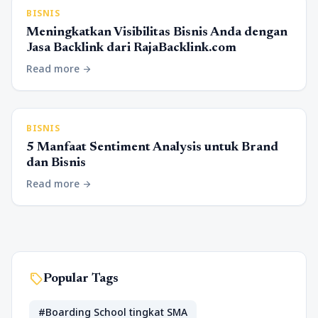
BISNIS
Meningkatkan Visibilitas Bisnis Anda dengan
Jasa Backlink dari RajaBacklink.com
Read more
arrow_forward
BISNIS
5 Manfaat Sentiment Analysis untuk Brand
dan Bisnis
Read more
arrow_forward
sell
Popular Tags
#Boarding School tingkat SMA