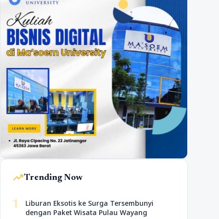
trending_up
Trending Now
1
Liburan Eksotis ke Surga Tersembunyi
dengan Paket Wisata Pulau Wayang