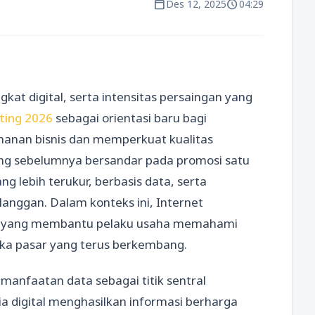
calendar_today
schedule
Des 12, 2025
04:29
at digital, serta intensitas persaingan yang
ting 2026
sebagai orientasi baru bagi
hanan bisnis dan memperkuat kualitas
ng sebelumnya bersandar pada promosi satu
g lebih terukur, berbasis data, serta
anggan. Dalam konteks ini, Internet
as yang membantu pelaku usaha memahami
mika pasar yang terus berkembang.
anfaatan data sebagai titik sentral
nia digital menghasilkan informasi berharga