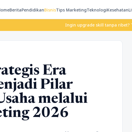
Home
Berita
Pendidikan
Bisnis
Tips Marketing
Teknologi
Kesehatan
Li
Ingin upgrade skill tanpa ribet? Temukan kel
ategis Era
njadi Pilar
saha melalui
eting 2026