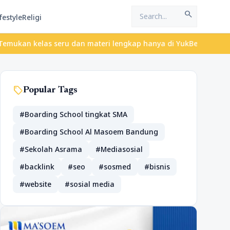
search
festyle
Religi
as seru dan materi lengkap hanya di YukBelajar.com. Mulai langka
sell
Popular Tags
#Boarding School tingkat SMA
#Boarding School Al Masoem Bandung
#Sekolah Asrama
#Mediasosial
#backlink
#seo
#sosmed
#bisnis
#website
#sosial media