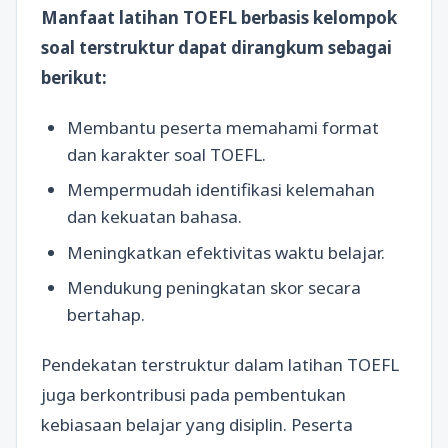
Manfaat latihan TOEFL berbasis kelompok
soal terstruktur dapat dirangkum sebagai
berikut:
Membantu peserta memahami format
dan karakter soal TOEFL.
Mempermudah identifikasi kelemahan
dan kekuatan bahasa.
Meningkatkan efektivitas waktu belajar.
Mendukung peningkatan skor secara
bertahap.
Pendekatan terstruktur dalam latihan TOEFL
juga berkontribusi pada pembentukan
kebiasaan belajar yang disiplin. Peserta