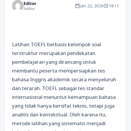
Editor
calendar_today
schedule
Jan 22, 2026
18:11
Author
Latihan TOEFL berbasis kelompok soal
terstruktur merupakan pendekatan
pembelajaran yang dirancang untuk
membantu peserta mempersiapkan tes
bahasa Inggris akademik secara menyeluruh
dan terarah. TOEFL sebagai tes standar
internasional menuntut kemampuan bahasa
yang tidak hanya bersifat teknis, tetapi juga
analitis dan kontekstual. Oleh karena itu,
metode latihan yang sistematis menjadi