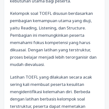
kebutuhan utama bagi peserta.
Kelompok soal TOEFL disusun berdasarkan
pembagian kemampuan utama yang diuji,
yaitu Reading, Listening, dan Structure.
Pembagian ini memungkinkan peserta
memahami fokus kompetensi yang harus
dikuasai. Dengan latihan yang terstruktur,
proses belajar menjadi lebih terorganisir dan
mudah dievaluasi.
Latihan TOEFL yang dilakukan secara acak
sering kali membuat peserta kesulitan
mengidentifikasi kelemahan diri. Berbeda
dengan latihan berbasis kelompok soal
terstruktur, peserta dapat memetakan