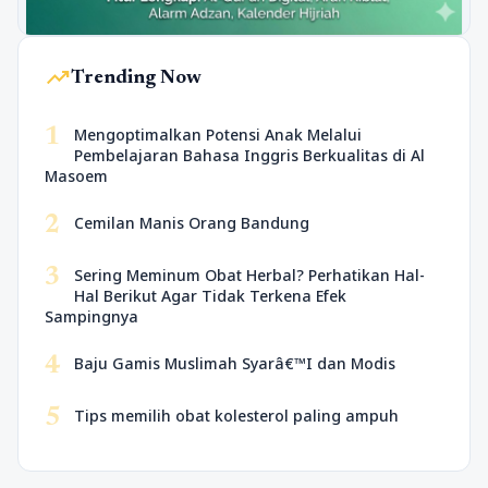
trending_up
Trending Now
1
Mengoptimalkan Potensi Anak Melalui
Pembelajaran Bahasa Inggris Berkualitas di Al
Masoem
2
Cemilan Manis Orang Bandung
3
Sering Meminum Obat Herbal? Perhatikan Hal-
Hal Berikut Agar Tidak Terkena Efek
Sampingnya
4
Baju Gamis Muslimah Syarâ€™I dan Modis
5
Tips memilih obat kolesterol paling ampuh