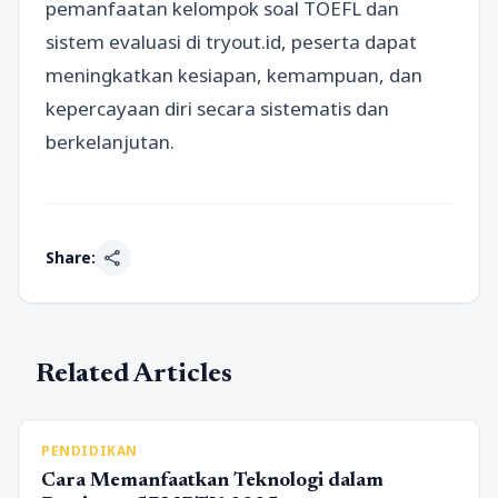
pemanfaatan kelompok soal TOEFL dan
sistem evaluasi di tryout.id, peserta dapat
meningkatkan kesiapan, kemampuan, dan
kepercayaan diri secara sistematis dan
berkelanjutan.
share
Share:
Related Articles
PENDIDIKAN
Cara Memanfaatkan Teknologi dalam