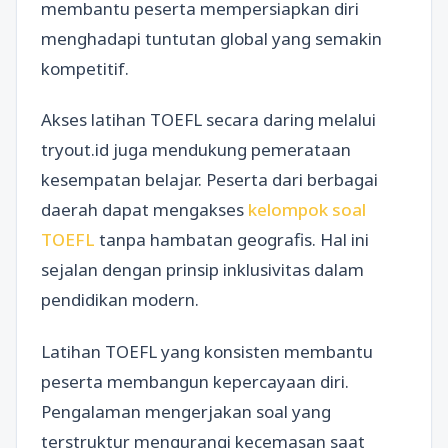
membantu peserta mempersiapkan diri
menghadapi tuntutan global yang semakin
kompetitif.
Akses latihan TOEFL secara daring melalui
tryout.id juga mendukung pemerataan
kesempatan belajar. Peserta dari berbagai
daerah dapat mengakses
kelompok soal
TOEFL
tanpa hambatan geografis. Hal ini
sejalan dengan prinsip inklusivitas dalam
pendidikan modern.
Latihan TOEFL yang konsisten membantu
peserta membangun kepercayaan diri.
Pengalaman mengerjakan soal yang
terstruktur mengurangi kecemasan saat