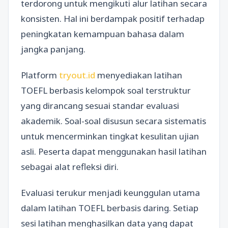
terdorong untuk mengikuti alur latihan secara
konsisten. Hal ini berdampak positif terhadap
peningkatan kemampuan bahasa dalam
jangka panjang.
Platform
tryout.id
menyediakan latihan
TOEFL berbasis kelompok soal terstruktur
yang dirancang sesuai standar evaluasi
akademik. Soal-soal disusun secara sistematis
untuk mencerminkan tingkat kesulitan ujian
asli. Peserta dapat menggunakan hasil latihan
sebagai alat refleksi diri.
Evaluasi terukur menjadi keunggulan utama
dalam latihan TOEFL berbasis daring. Setiap
sesi latihan menghasilkan data yang dapat