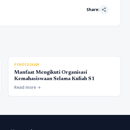
share
Share:
PENDIDIKAN
Manfaat Mengikuti Organisasi
Kemahasiswaan Selama Kuliah S1
Read more
arrow_forward