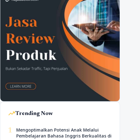
trending_up
Trending Now
1
Mengoptimalkan Potensi Anak Melalui
Pembelajaran Bahasa Inggris Berkualitas di