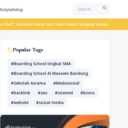
search
festyle
Religi
emukan kelas seru dan materi lengkap hanya di YukBelajar.com. Mu
sell
Popular Tags
#Boarding School tingkat SMA
#Boarding School Al Masoem Bandung
#Sekolah Asrama
#Mediasosial
#backlink
#seo
#sosmed
#bisnis
#website
#sosial media