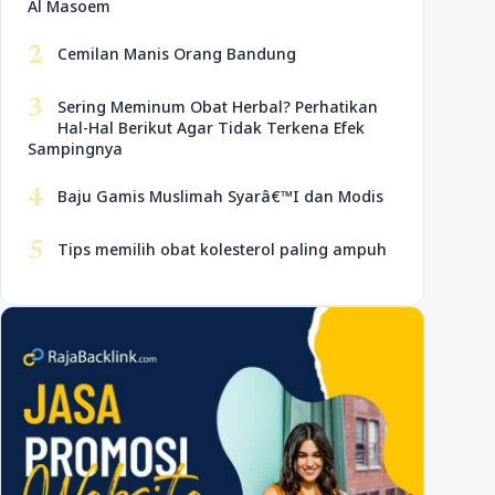
Al Masoem
2
Cemilan Manis Orang Bandung
3
Sering Meminum Obat Herbal? Perhatikan
Hal-Hal Berikut Agar Tidak Terkena Efek
Sampingnya
4
Baju Gamis Muslimah Syarâ€™I dan Modis
5
Tips memilih obat kolesterol paling ampuh