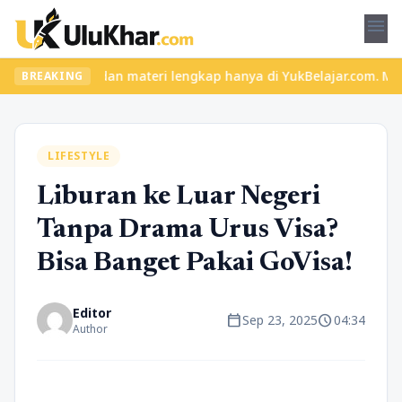
menu
 seru dan materi lengkap hanya di YukBelajar.com. Mulai langkah 
BREAKING
LIFESTYLE
Liburan ke Luar Negeri
Tanpa Drama Urus Visa?
Bisa Banget Pakai GoVisa!
Editor
calendar_today
schedule
Sep 23, 2025
04:34
Author