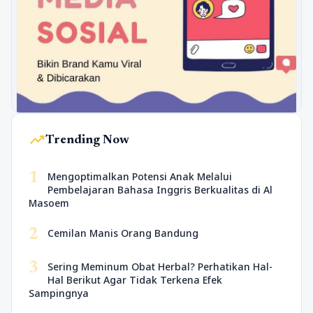
trending_up
Trending Now
1
Mengoptimalkan Potensi Anak Melalui
Pembelajaran Bahasa Inggris Berkualitas di Al
Masoem
2
Cemilan Manis Orang Bandung
3
Sering Meminum Obat Herbal? Perhatikan Hal-
Hal Berikut Agar Tidak Terkena Efek
Sampingnya