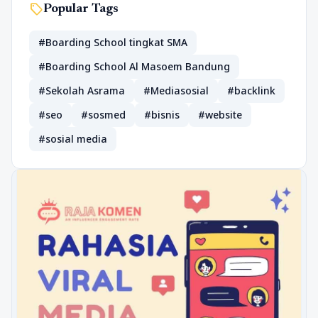
sell
Popular Tags
#Boarding School tingkat SMA
#Boarding School Al Masoem Bandung
#Sekolah Asrama
#Mediasosial
#backlink
#seo
#sosmed
#bisnis
#website
#sosial media