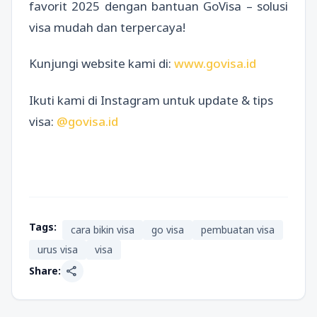
favorit 2025 dengan bantuan GoVisa – solusi
visa mudah dan terpercaya!
Kunjungi website kami di:
www.govisa.id
Ikuti kami di Instagram untuk update & tips
visa:
@govisa.id
Tags:
cara bikin visa
go visa
pembuatan visa
urus visa
visa
share
Share: