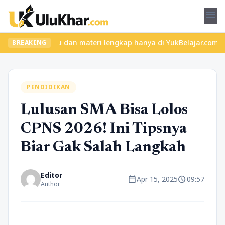
menu
 kelas seru dan materi lengkap hanya di YukBelajar.com. Mulai la
BREAKING
PENDIDIKAN
Lulusan SMA Bisa Lolos
CPNS 2026! Ini Tipsnya
Biar Gak Salah Langkah
Editor
calendar_today
schedule
Apr 15, 2025
09:57
Author