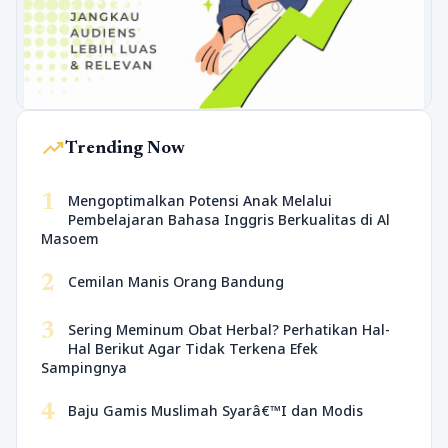
trending_up
Trending Now
1
Mengoptimalkan Potensi Anak Melalui
Pembelajaran Bahasa Inggris Berkualitas di Al
Masoem
2
Cemilan Manis Orang Bandung
3
Sering Meminum Obat Herbal? Perhatikan Hal-
Hal Berikut Agar Tidak Terkena Efek
Sampingnya
4
Baju Gamis Muslimah Syarâ€™I dan Modis