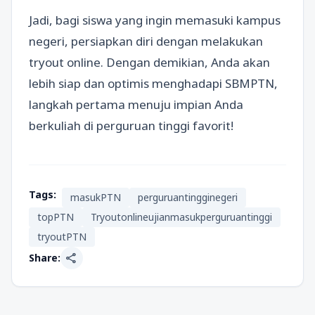
Jadi, bagi siswa yang ingin memasuki kampus
negeri, persiapkan diri dengan melakukan
tryout online. Dengan demikian, Anda akan
lebih siap dan optimis menghadapi SBMPTN,
langkah pertama menuju impian Anda
berkuliah di perguruan tinggi favorit!
Tags:
masukPTN
perguruantingginegeri
topPTN
Tryoutonlineujianmasukperguruantinggi
tryoutPTN
share
Share: