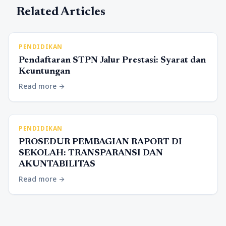
Related Articles
PENDIDIKAN
Pendaftaran STPN Jalur Prestasi: Syarat dan
Keuntungan
Read more
arrow_forward
PENDIDIKAN
PROSEDUR PEMBAGIAN RAPORT DI
SEKOLAH: TRANSPARANSI DAN
AKUNTABILITAS
Read more
arrow_forward