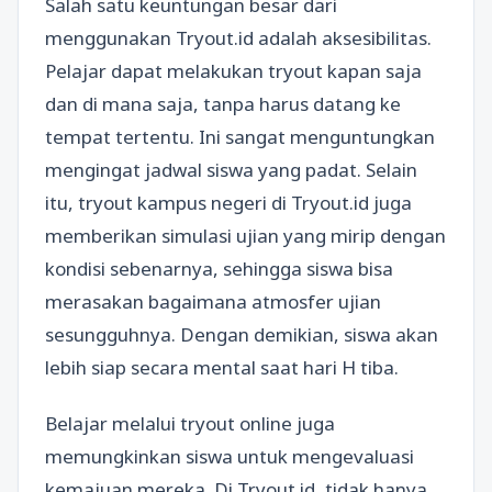
Salah satu keuntungan besar dari
menggunakan Tryout.id adalah aksesibilitas.
Pelajar dapat melakukan tryout kapan saja
dan di mana saja, tanpa harus datang ke
tempat tertentu. Ini sangat menguntungkan
mengingat jadwal siswa yang padat. Selain
itu, tryout kampus negeri di Tryout.id juga
memberikan simulasi ujian yang mirip dengan
kondisi sebenarnya, sehingga siswa bisa
merasakan bagaimana atmosfer ujian
sesungguhnya. Dengan demikian, siswa akan
lebih siap secara mental saat hari H tiba.
Belajar melalui tryout online juga
memungkinkan siswa untuk mengevaluasi
kemajuan mereka. Di Tryout.id, tidak hanya