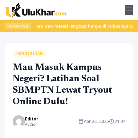
menu
an kelas seru dan materi lengkap hanya di YukBelajar.com. Mulai 
BREAKING
PENDIDIKAN
Mau Masuk Kampus
Negeri? Latihan Soal
SBMPTN Lewat Tryout
Online Dulu!
Editor
calendar_today
schedule
Apr 22, 2025
21:34
Author