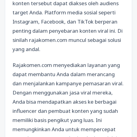
konten tersebut dapat diakses oleh audiens
target Anda. Platform media sosial seperti
Instagram, Facebook, dan TikTok berperan
penting dalam penyebaran konten viral ini. Di
sinilah rajakomen.com muncul sebagai solusi
yang andal.
Rajakomen.com menyediakan layanan yang
dapat membantu Anda dalam merancang
dan menjalankan kampanye pemasaran viral.
Dengan menggunakan jasa viral mereka,
Anda bisa mendapatkan akses ke berbagai
influencer dan pembuat konten yang sudah
memiliki basis pengikut yang luas. Ini
memungkinkan Anda untuk mempercepat