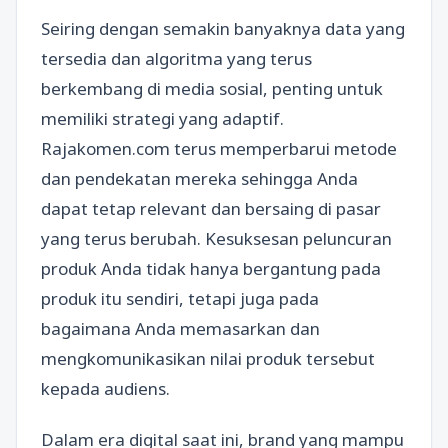
Seiring dengan semakin banyaknya data yang
tersedia dan algoritma yang terus
berkembang di media sosial, penting untuk
memiliki strategi yang adaptif.
Rajakomen.com terus memperbarui metode
dan pendekatan mereka sehingga Anda
dapat tetap relevant dan bersaing di pasar
yang terus berubah. Kesuksesan peluncuran
produk Anda tidak hanya bergantung pada
produk itu sendiri, tetapi juga pada
bagaimana Anda memasarkan dan
mengkomunikasikan nilai produk tersebut
kepada audiens.
Dalam era digital saat ini, brand yang mampu