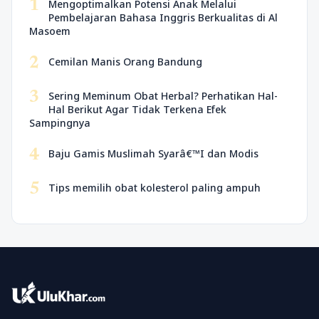
1
Mengoptimalkan Potensi Anak Melalui
Pembelajaran Bahasa Inggris Berkualitas di Al
Masoem
2
Cemilan Manis Orang Bandung
3
Sering Meminum Obat Herbal? Perhatikan Hal-
Hal Berikut Agar Tidak Terkena Efek
Sampingnya
4
Baju Gamis Muslimah Syarâ€™I dan Modis
5
Tips memilih obat kolesterol paling ampuh