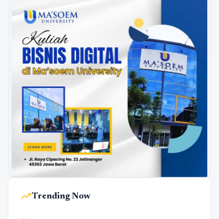
trending_up
Trending Now