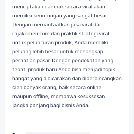
menciptakan dampak secara viral akan
memiliki keuntungan yang sangat besar.
Dengan memanfaatkan jasa viral dari
rajakomen.com dan praktik strategi viral
untuk peluncuran produk, Anda memiliki
peluang lebih besar untuk menangkap
perhatian pasar. Dengan pendekatan yang
tepat, produk baru Anda bisa menjadi topik
hangat yang dibicarakan dan diperbincangkan
oleh banyak orang, baik secara online
maupun offline, membawa kesuksesan
jangka panjang bagi bisnis Anda.