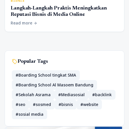
BISNIS
Langkah-Langkah Praktis Meningkatkan
Reputasi Bisnis di Media Online
Read more
arrow_forward
sell
Popular Tags
#Boarding School tingkat SMA
#Boarding School Al Masoem Bandung
#Sekolah Asrama
#Mediasosial
#backlink
#seo
#sosmed
#bisnis
#website
#sosial media