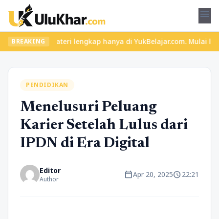
menu
u dan materi lengkap hanya di YukBelajar.com. Mulai langkah suks
BREAKING
PENDIDIKAN
Menelusuri Peluang
Karier Setelah Lulus dari
IPDN di Era Digital
Editor
calendar_today
schedule
Apr 20, 2025
22:21
Author