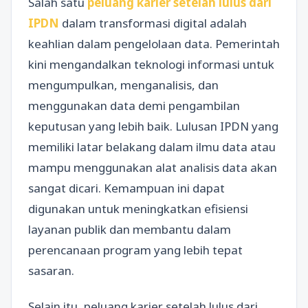
Salah satu
peluang karier setelah lulus dari
IPDN
dalam transformasi digital adalah
keahlian dalam pengelolaan data. Pemerintah
kini mengandalkan teknologi informasi untuk
mengumpulkan, menganalisis, dan
menggunakan data demi pengambilan
keputusan yang lebih baik. Lulusan IPDN yang
memiliki latar belakang dalam ilmu data atau
mampu menggunakan alat analisis data akan
sangat dicari. Kemampuan ini dapat
digunakan untuk meningkatkan efisiensi
layanan publik dan membantu dalam
perencanaan program yang lebih tepat
sasaran.
Selain itu, peluang karier setelah lulus dari