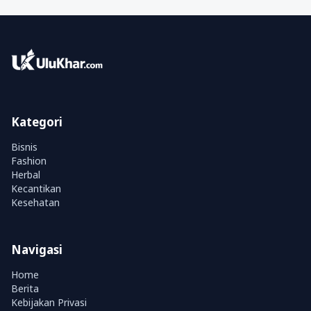
Kategori
Bisnis
Fashion
Herbal
Kecantikan
Kesehatan
Navigasi
Home
Berita
Kebijakan Privasi