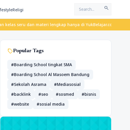
search
festyle
Religi
eru dan materi lengkap hanya di YukBelajar.com. Mulai langkah su
sell
Popular Tags
#Boarding School tingkat SMA
#Boarding School Al Masoem Bandung
#Sekolah Asrama
#Mediasosial
#backlink
#seo
#sosmed
#bisnis
#website
#sosial media