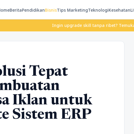
Home
Berita
Pendidikan
Bisnis
Tips Marketing
Teknologi
Kesehatan
Li
Ingin upgrade skill tanpa ribet? Temukan kelas s
usi Tepat
Pembuatan
sa Iklan untuk
te Sistem ERP