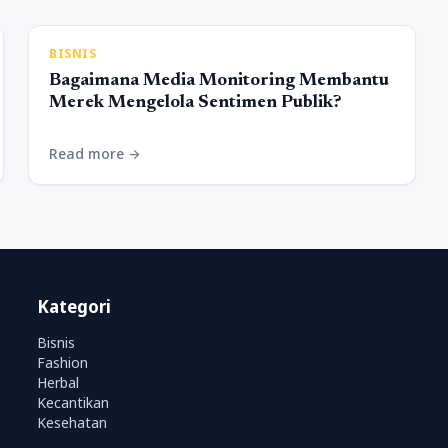
BISNIS
Bagaimana Media Monitoring Membantu
Merek Mengelola Sentimen Publik?
Read more
arrow_forward
Kategori
Bisnis
Fashion
Herbal
Kecantikan
Kesehatan