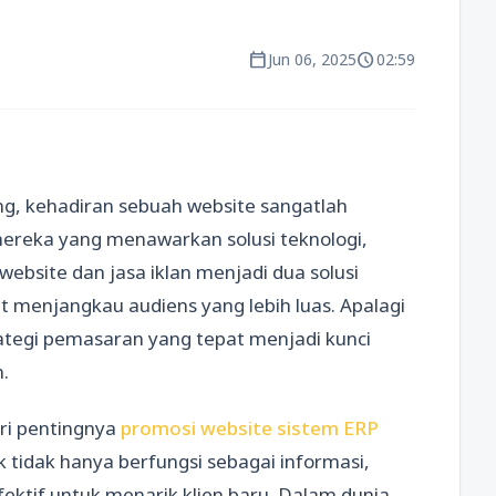
calendar_today
schedule
Jun 06, 2025
02:59
g, kehadiran sebuah website sangatlah
 mereka yang menawarkan solusi teknologi,
website dan jasa iklan menjadi dua solusi
 menjangkau audiens yang lebih luas. Apalagi
ategi pemasaran yang tepat menjadi kunci
n.
ari pentingnya
promosi website sistem ERP
 tidak hanya berfungsi sebagai informasi,
fektif untuk menarik klien baru. Dalam dunia