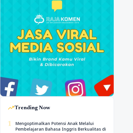
trending_up
Trending Now
1
Mengoptimalkan Potensi Anak Melalui
Pembelajaran Bahasa Inggris Berkualitas di