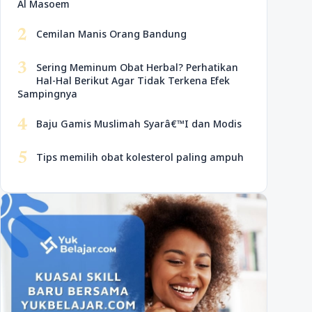
Al Masoem
2
Cemilan Manis Orang Bandung
3
Sering Meminum Obat Herbal? Perhatikan
Hal-Hal Berikut Agar Tidak Terkena Efek
Sampingnya
4
Baju Gamis Muslimah Syarâ€™I dan Modis
5
Tips memilih obat kolesterol paling ampuh