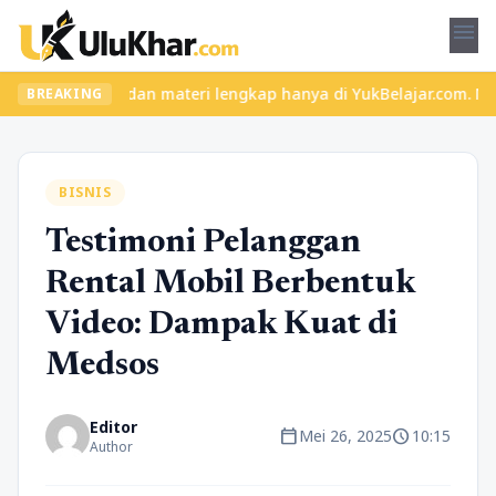
menu
las seru dan materi lengkap hanya di YukBelajar.com. Mulai langk
BREAKING
BISNIS
Testimoni Pelanggan
Rental Mobil Berbentuk
Video: Dampak Kuat di
Medsos
Editor
calendar_today
schedule
Mei 26, 2025
10:15
Author