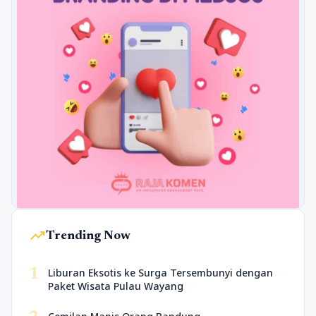
trending_up
Trending Now
1
Liburan Eksotis ke Surga Tersembunyi dengan
Paket Wisata Pulau Wayang