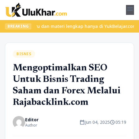
menu
 kelas seru dan materi lengkap hanya di YukBelajar.com. Mulai la
BREAKING
BISNIS
Mengoptimalkan SEO
Untuk Bisnis Trading
Saham dan Forex Melalui
Rajabacklink.com
Editor
calendar_today
schedule
Jun 04, 2025
05:19
Author