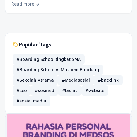
Read more
arrow_forward
sell
Popular Tags
#Boarding School tingkat SMA
#Boarding School Al Masoem Bandung
#Sekolah Asrama
#Mediasosial
#backlink
#seo
#sosmed
#bisnis
#website
#sosial media