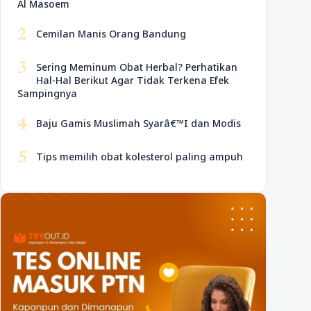
Al Masoem
2
Cemilan Manis Orang Bandung
3
Sering Meminum Obat Herbal? Perhatikan
Hal-Hal Berikut Agar Tidak Terkena Efek
Sampingnya
4
Baju Gamis Muslimah Syarâ€™I dan Modis
5
Tips memilih obat kolesterol paling ampuh