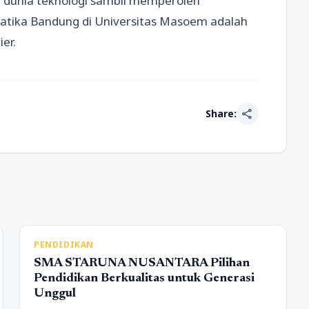
di dunia teknologi sambil memperoleh
matika Bandung di Universitas Masoem adalah
er.
share
Share:
PENDIDIKAN
SMA STARUNA NUSANTARA Pilihan
Pendidikan Berkualitas untuk Generasi
Unggul