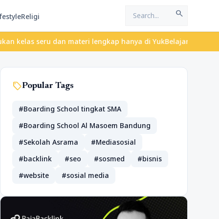
search
festyle
Religi
eru dan materi lengkap hanya di YukBelajar.com. Mulai langkah su
sell
Popular Tags
#Boarding School tingkat SMA
#Boarding School Al Masoem Bandung
#Sekolah Asrama
#Mediasosial
#backlink
#seo
#sosmed
#bisnis
#website
#sosial media