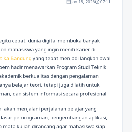
calendar_today
schedule
Jan 18, 2026
07:11
gitu cepat, dunia digital membuka banyak
lon mahasiswa yang ingin meniti karier di
tika Bandung
yang tepat menjadi langkah awal
soem hadir menawarkan Program Studi Teknik
akademik berkualitas dengan pengalaman
anya belajar teori, tetapi juga dilatih untuk
an, dan sistem informasi secara profesional.
i akan menjalani perjalanan belajar yang
-dasar pemrograman, pengembangan aplikasi,
ap mata kuliah dirancang agar mahasiswa siap