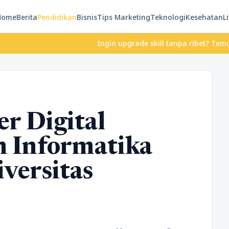
Home
Berita
Pendidikan
Bisnis
Tips Marketing
Teknologi
Kesehatan
Li
Ingin upgrade skill tanpa ribet? Temukan kelas s
r Digital
n Informatika
versitas