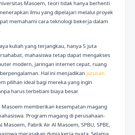
niversitas Masoem, teori tidak hanya berhenti
menerapkan ilmu yang dipelajari melalui proyek
apat memahami cara teknologi bekerja dalam
.
iaya kuliah yang terjangkau, hanya 5 juta
bersahabat, mahasiswa tetap dapat mengakses
puter modern, jaringan internet cepat, ruang
 berpengalaman. Hal ini menjadikan
jurusan
m pilihan ideal bagi mereka yang ingin
npa harus terbebani biaya besar.
itas Masoem memberikan kesempatan magang
mahasiswa. Program magang di perusahaan-
l Masoem, Pabrik Air Al Masoem, SPBU, SPBE,
hasiswa merasakan dunia kerja nyata. Selama