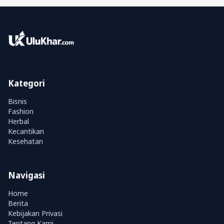
Kategori
Bisnis
Fashion
Herbal
Kecantikan
Kesehatan
Navigasi
Home
Berita
Kebijakan Privasi
Tentang Kami