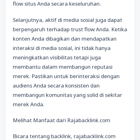
flow situs Anda secara keseluruhan.
Selanjutnya, aktif di media sosial juga dapat
berpengaruh terhadap trust flow Anda. Ketika
konten Anda dibagikan dan mendapatkan
interaksi di media sosial, ini tidak hanya
meningkatkan visibilitas tetapi juga
membantu dalam membangun reputasi
merek. Pastikan untuk berinteraksi dengan
audiens Anda secara konsisten dan
membangun komunitas yang solid di sekitar
merek Anda.
Melihat Manfaat dari Rajabacklink.com
Bicara tentang backlink, rajabacklink.com