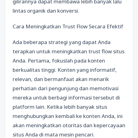
gilirannya dapat membawa lebih banyak lalu
lintas organik dan konversi.
Cara Meningkatkan Trust Flow Secara Efektif
Ada beberapa strategi yang dapat Anda
terapkan untuk meningkatkan trust flow situs
Anda. Pertama, fokuslah pada konten
berkualitas tinggi. Konten yang informatif,
relevan, dan bermanfaat akan menarik
perhatian dari pengunjung dan memotivasi
mereka untuk berbagi informasi tersebut di
platform lain. Ketika lebih banyak situs
menghubungkan kembali ke konten Anda, ini
akan meningkatkan otoritas dan kepercayaan
situs Anda di mata mesin pencari.