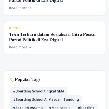
Partai Politik di Era Digital
Read more
arrow_forward
BISNIS
Tren Terbaru dalam Sosialisasi Citra Positif
Partai Politik di Era Digital
Read more
arrow_forward
sell
Popular Tags
#Boarding School tingkat SMA
#Boarding School Al Masoem Bandung
#Sekolah Asrama
#Mediasosial
#backlink