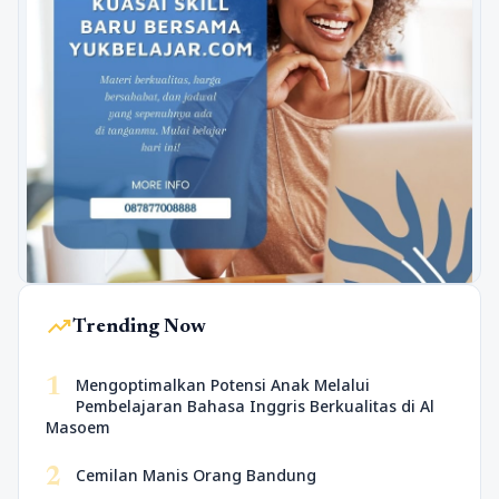
trending_up
Trending Now
1
Mengoptimalkan Potensi Anak Melalui
Pembelajaran Bahasa Inggris Berkualitas di Al
Masoem
2
Cemilan Manis Orang Bandung