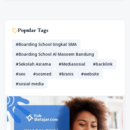
sell
Popular Tags
#Boarding School tingkat SMA
#Boarding School Al Masoem Bandung
#Sekolah Asrama
#Mediasosial
#backlink
#seo
#sosmed
#bisnis
#website
#sosial media