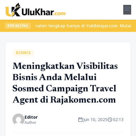
menu
eru dan materi lengkap hanya di YukBelajar.com. Mulai langkah su
BREAKING
BISNIS
Meningkatkan Visibilitas
Bisnis Anda Melalui
Sosmed Campaign Travel
Agent di Rajakomen.com
Editor
calendar_today
schedule
Jun 10, 2025
02:13
Author