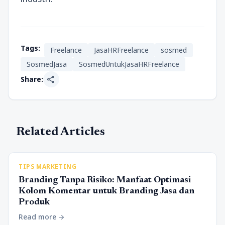
Tags:
Freelance
JasaHRFreelance
sosmed
SosmedJasa
SosmedUntukJasaHRFreelance
share
Share:
Related Articles
TIPS MARKETING
Branding Tanpa Risiko: Manfaat Optimasi
Kolom Komentar untuk Branding Jasa dan
Produk
Read more
arrow_forward