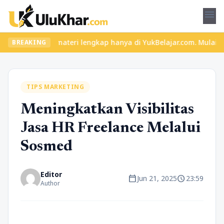
menu
eru dan materi lengkap hanya di YukBelajar.com. Mulai langkah su
BREAKING
TIPS MARKETING
Meningkatkan Visibilitas
Jasa HR Freelance Melalui
Sosmed
Editor
calendar_today
schedule
Jun 21, 2025
23:59
Author