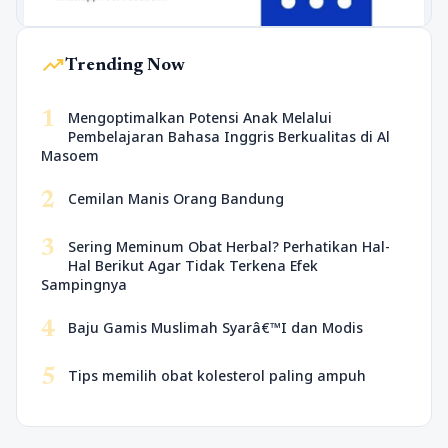
trending_up
Trending Now
1
Mengoptimalkan Potensi Anak Melalui
Pembelajaran Bahasa Inggris Berkualitas di Al
Masoem
2
Cemilan Manis Orang Bandung
3
Sering Meminum Obat Herbal? Perhatikan Hal-
Hal Berikut Agar Tidak Terkena Efek
Sampingnya
4
Baju Gamis Muslimah Syarâ€™I dan Modis
5
Tips memilih obat kolesterol paling ampuh