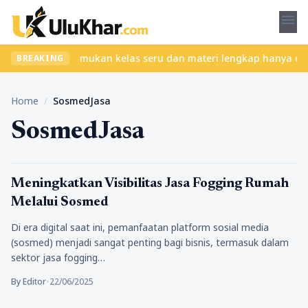
menu
tanpa ribet? Temukan kelas seru dan materi lengkap hanya di YukB
BREAKING
Home
/
SosmedJasa
SosmedJasa
Tips Marketing
Meningkatkan Visibilitas Jasa Fogging Rumah
Melalui Sosmed
Di era digital saat ini, pemanfaatan platform sosial media
(sosmed) menjadi sangat penting bagi bisnis, termasuk dalam
sektor jasa fogging…
By Editor
•
22/06/2025