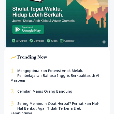
trending_up
Trending Now
1
Mengoptimalkan Potensi Anak Melalui
Pembelajaran Bahasa Inggris Berkualitas di Al
Masoem
2
Cemilan Manis Orang Bandung
3
Sering Meminum Obat Herbal? Perhatikan Hal-
Hal Berikut Agar Tidak Terkena Efek
Sampingnya