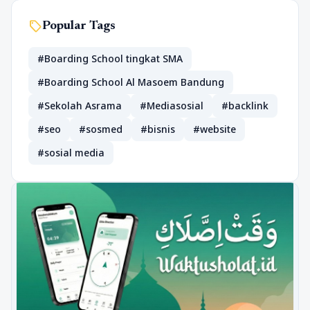
sell
Popular Tags
#Boarding School tingkat SMA
#Boarding School Al Masoem Bandung
#Sekolah Asrama
#Mediasosial
#backlink
#seo
#sosmed
#bisnis
#website
#sosial media