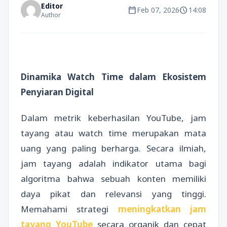
Editor
calendar_today
schedule
Feb 07, 2026
14:08
Author
Dinamika Watch Time dalam Ekosistem
Penyiaran Digital
Dalam metrik keberhasilan YouTube, jam
tayang atau watch time merupakan mata
uang yang paling berharga. Secara ilmiah,
jam tayang adalah indikator utama bagi
algoritma bahwa sebuah konten memiliki
daya pikat dan relevansi yang tinggi.
Memahami strategi
meningkatkan jam
tayang YouTube
secara organik dan cepat