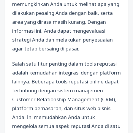
memungkinkan Anda untuk melihat apa yang
dilakukan pesaing Anda dengan baik, serta
area yang dirasa masih kurang. Dengan
informasi ini, Anda dapat mengevaluasi
strategi Anda dan melakukan penyesuaian
agar tetap bersaing di pasar.
Salah satu fitur penting dalam tools reputasi
adalah kemudahan integrasi dengan platform
lainnya. Beberapa tools reputasi online dapat
terhubung dengan sistem manajemen
Customer Relationship Management (CRM),
platform pemasaran, dan situs web bisnis
Anda. Ini memudahkan Anda untuk
mengelola semua aspek reputasi Anda di satu