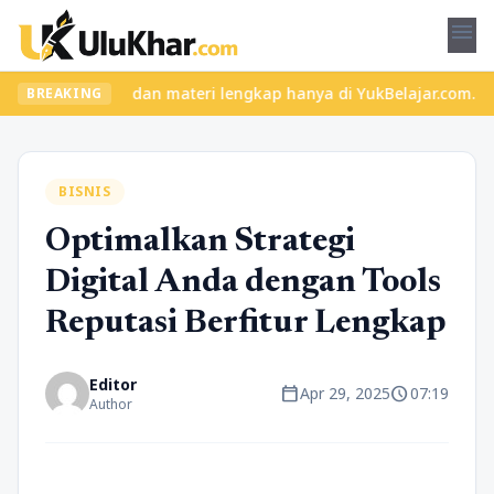
menu
kelas seru dan materi lengkap hanya di YukBelajar.com. Mulai lan
BREAKING
BISNIS
Optimalkan Strategi
Digital Anda dengan Tools
Reputasi Berfitur Lengkap
Editor
calendar_today
schedule
Apr 29, 2025
07:19
Author