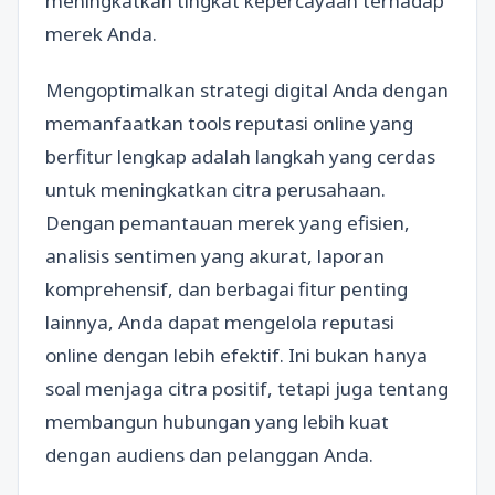
meningkatkan tingkat kepercayaan terhadap
merek Anda.
Mengoptimalkan strategi digital Anda dengan
memanfaatkan tools reputasi online yang
berfitur lengkap adalah langkah yang cerdas
untuk meningkatkan citra perusahaan.
Dengan pemantauan merek yang efisien,
analisis sentimen yang akurat, laporan
komprehensif, dan berbagai fitur penting
lainnya, Anda dapat mengelola reputasi
online dengan lebih efektif. Ini bukan hanya
soal menjaga citra positif, tetapi juga tentang
membangun hubungan yang lebih kuat
dengan audiens dan pelanggan Anda.