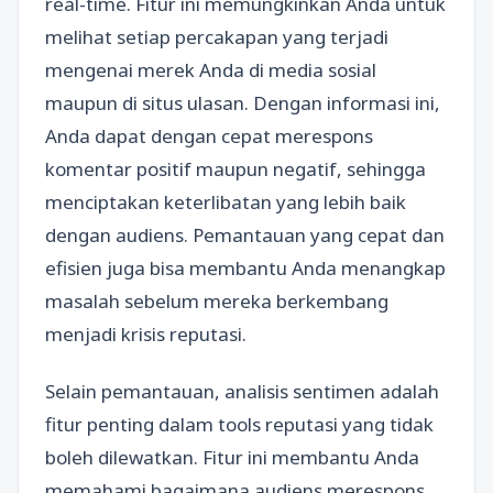
real-time. Fitur ini memungkinkan Anda untuk
melihat setiap percakapan yang terjadi
mengenai merek Anda di media sosial
maupun di situs ulasan. Dengan informasi ini,
Anda dapat dengan cepat merespons
komentar positif maupun negatif, sehingga
menciptakan keterlibatan yang lebih baik
dengan audiens. Pemantauan yang cepat dan
efisien juga bisa membantu Anda menangkap
masalah sebelum mereka berkembang
menjadi krisis reputasi.
Selain pemantauan, analisis sentimen adalah
fitur penting dalam tools reputasi yang tidak
boleh dilewatkan. Fitur ini membantu Anda
memahami bagaimana audiens merespons