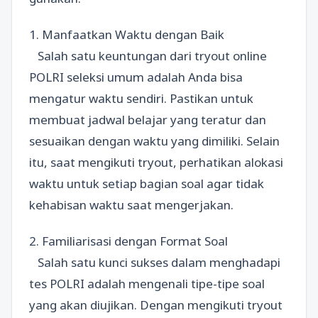
1. Manfaatkan Waktu dengan Baik
Salah satu keuntungan dari tryout online
POLRI seleksi umum adalah Anda bisa
mengatur waktu sendiri. Pastikan untuk
membuat jadwal belajar yang teratur dan
sesuaikan dengan waktu yang dimiliki. Selain
itu, saat mengikuti tryout, perhatikan alokasi
waktu untuk setiap bagian soal agar tidak
kehabisan waktu saat mengerjakan.
2. Familiarisasi dengan Format Soal
Salah satu kunci sukses dalam menghadapi
tes POLRI adalah mengenali tipe-tipe soal
yang akan diujikan. Dengan mengikuti tryout