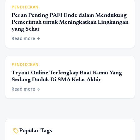
PENDIDIKAN
Peran Penting PAFI Ende dalam Mendukung
Pemerintah untuk Meningkatkan Lingkungan
yang Sehat
Read more
arrow_forward
PENDIDIKAN
Tryout Online Terlengkap Buat Kamu Yang
Sedang Duduk Di SMA Kelas Akhir
Read more
arrow_forward
sell
Popular Tags