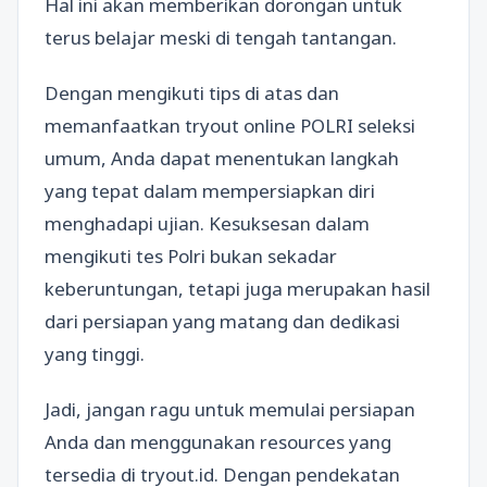
Hal ini akan memberikan dorongan untuk
terus belajar meski di tengah tantangan.
Dengan mengikuti tips di atas dan
memanfaatkan tryout online POLRI seleksi
umum, Anda dapat menentukan langkah
yang tepat dalam mempersiapkan diri
menghadapi ujian. Kesuksesan dalam
mengikuti tes Polri bukan sekadar
keberuntungan, tetapi juga merupakan hasil
dari persiapan yang matang dan dedikasi
yang tinggi.
Jadi, jangan ragu untuk memulai persiapan
Anda dan menggunakan resources yang
tersedia di tryout.id. Dengan pendekatan