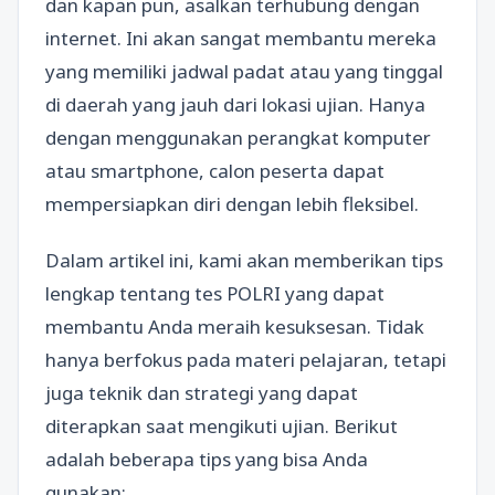
dan kapan pun, asalkan terhubung dengan
internet. Ini akan sangat membantu mereka
yang memiliki jadwal padat atau yang tinggal
di daerah yang jauh dari lokasi ujian. Hanya
dengan menggunakan perangkat komputer
atau smartphone, calon peserta dapat
mempersiapkan diri dengan lebih fleksibel.
Dalam artikel ini, kami akan memberikan tips
lengkap tentang tes POLRI yang dapat
membantu Anda meraih kesuksesan. Tidak
hanya berfokus pada materi pelajaran, tetapi
juga teknik dan strategi yang dapat
diterapkan saat mengikuti ujian. Berikut
adalah beberapa tips yang bisa Anda
gunakan: