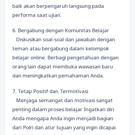
baik akan berpengaruh langsung pada
performa saat ujian.
6. Bergabung dengan Komunitas Belajar
Diskusikan soal-soal dan jawaban dengan
teman atau bergabung dalam kelompok
belajar online. Berbagi pengetahuan dengan
orang lain dapat membuka wawasan baru
dan meningkatkan pemahaman Anda.
7. Tetap Positif dan Termotivasi
Menjaga semangat dan motivasi sangat
penting dalam proses belajar. Ingatkan diri
Anda mengapa Anda ingin menjadi bagian
dari Polri dan atur tujuan yang ingin dicapai.