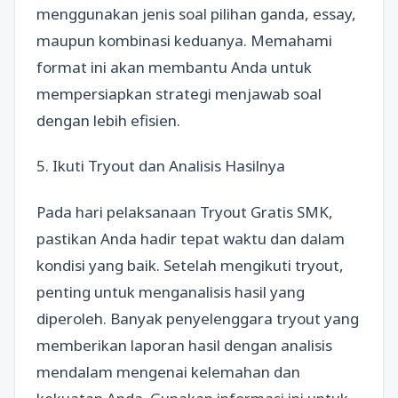
menggunakan jenis soal pilihan ganda, essay,
maupun kombinasi keduanya. Memahami
format ini akan membantu Anda untuk
mempersiapkan strategi menjawab soal
dengan lebih efisien.
5. Ikuti Tryout dan Analisis Hasilnya
Pada hari pelaksanaan Tryout Gratis SMK,
pastikan Anda hadir tepat waktu dan dalam
kondisi yang baik. Setelah mengikuti tryout,
penting untuk menganalisis hasil yang
diperoleh. Banyak penyelenggara tryout yang
memberikan laporan hasil dengan analisis
mendalam mengenai kelemahan dan