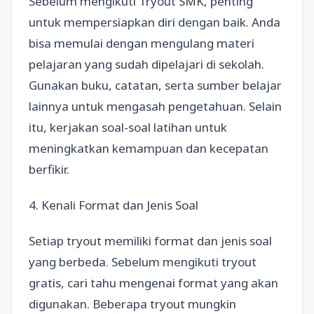
Sebelum mengikuti Tryout SMK, penting
untuk mempersiapkan diri dengan baik. Anda
bisa memulai dengan mengulang materi
pelajaran yang sudah dipelajari di sekolah.
Gunakan buku, catatan, serta sumber belajar
lainnya untuk mengasah pengetahuan. Selain
itu, kerjakan soal-soal latihan untuk
meningkatkan kemampuan dan kecepatan
berfikir.
4. Kenali Format dan Jenis Soal
Setiap tryout memiliki format dan jenis soal
yang berbeda. Sebelum mengikuti tryout
gratis, cari tahu mengenai format yang akan
digunakan. Beberapa tryout mungkin