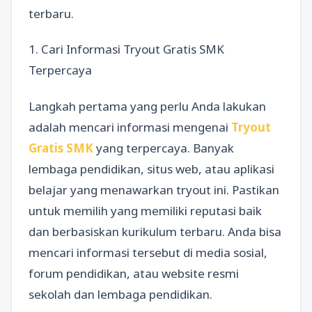
terbaru.
1. Cari Informasi Tryout Gratis SMK
Terpercaya
Langkah pertama yang perlu Anda lakukan
adalah mencari informasi mengenai
Tryout
Gratis SMK
yang terpercaya. Banyak
lembaga pendidikan, situs web, atau aplikasi
belajar yang menawarkan tryout ini. Pastikan
untuk memilih yang memiliki reputasi baik
dan berbasiskan kurikulum terbaru. Anda bisa
mencari informasi tersebut di media sosial,
forum pendidikan, atau website resmi
sekolah dan lembaga pendidikan.