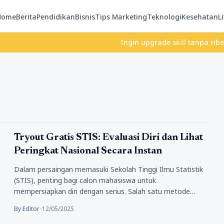
Home
Berita
Pendidikan
Bisnis
Tips Marketing
Teknologi
Kesehatan
Li
Ingin upgrade skill tanpa ribet? Tem
Pendidikan
Tryout Gratis STIS: Evaluasi Diri dan Lihat
Peringkat Nasional Secara Instan
Dalam persaingan memasuki Sekolah Tinggi Ilmu Statistik
(STIS), penting bagi calon mahasiswa untuk
mempersiapkan diri dengan serius. Salah satu metode…
By Editor
•
12/05/2025