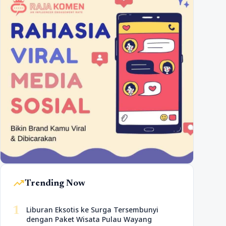
trending_up
Trending Now
1
Liburan Eksotis ke Surga Tersembunyi
dengan Paket Wisata Pulau Wayang