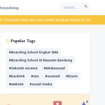
search
festyle
Religi
ukan kelas seru dan materi lengkap hanya di YukBelajar.com. Mula
sell
Popular Tags
#Boarding School tingkat SMA
#Boarding School Al Masoem Bandung
#Sekolah Asrama
#Mediasosial
#backlink
#seo
#sosmed
#bisnis
#website
#sosial media